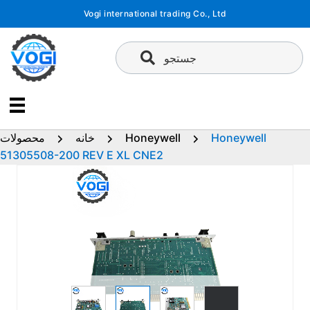
پرش
Vogi international trading Co., Ltd
به
محتوا
جستجو
Honeywell
Honeywell
خانه
محصولات
51305508-200 REV E XL CNE2