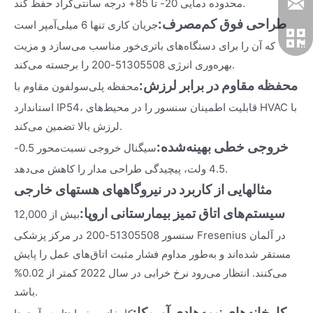
محدوده دمایی 20- تا 85+ درجه سانتی‌گراد حفظ کند.
طراحی فوق کم‌مصرف:
جریان کاری تنها 6 میلی‌آمپر است
که آن را برای دستگاه‌های باتری‌خور مناسب می‌سازد و مزیت
بهره‌وری انرژی 51305508-200 را برجسته می‌کند.
محفظه مقاوم در برابر لرزش:
محفظه پلی‌سولفون مقاوم با
استاندارد IP54، قابلیت اطمینان سنسور را در محیط‌های HVAC با
لرزش بالا تضمین می‌کند.
خروجی خطی بهینه‌شده:
سیگنال خروجی نسبت‌محور 0.5-
4.5 ولت، پیچیدگی طراحی مدار را کاهش می‌دهد.
مثالهایی از کاربرد در نیروگاههای هستهای خارجی
سیستم‌های اتاق تمیز بیمارستانی اروپا:
بیش از 12,000
سنسور 51305508-200 در مرکز پزشکی Fresenius در آلمان
مستقر شده‌اند و به‌طور مداوم فشار مثبت اتاق‌های عمل را پایش
می‌کنند. انتظار می‌رود نرخ خرابی در سال 2022 کمتر از 0.02%
باشد.
کارخانه‌های نیمه‌هادی آمریکا: