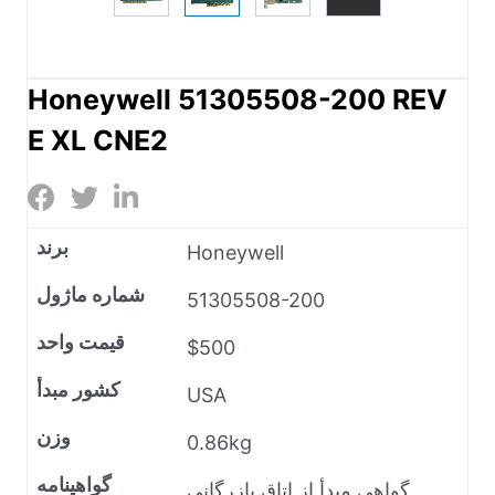
Honeywell 51305508-200 REV
E XL CNE2
برند
Honeywell
شماره ماژول
51305508-200
قیمت واحد
$500
کشور مبدأ
USA
وزن
0.86kg
گواهینامه
گواهی مبدأ از اتاق بازرگانی