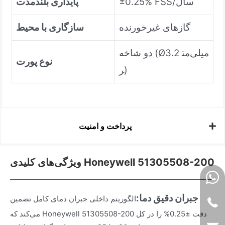
±0.25% FSS/سال
پایداری بلندمدت
گازهای غیرخورنده
سازگاری با محیط
دو شاخه (Ø3.2 میلی‌مت
نوع پورت
ر)
پرداخت و امنیت
ویژگی‌های کلیدی Honeywell 51305508-200
جبران دقیق دما:
الگوریتم داخلی جبران دمای کامل تضمین
می‌کند که Honeywell 51305508-200 دقت ±0.25% را در کل