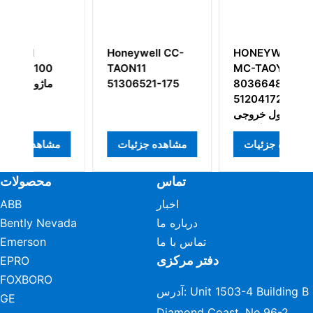
ه
HONEYWELL
Honeywell CC-
-
MC-TAOY22
TAON11
51306521-175
80366481-175
51204172-175
ماژول خروجی
آنالوگ
مشاهده جزئیات
مشاهده جزئیات
مش
تماس
محصولات
اخبار
ABB
درباره ما
Bently Nevada
تماس با ما
Emerson
دفتر مرکزی
EPRO
FOXBORO
آدرس: Unit 1503-4 Building B
GE
Diamond Coast, No.96-2