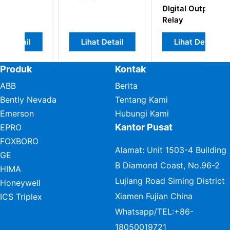
DIgital Output
d
Relay
Lihat Detail
Lihat Detail
Produk
Kontak
ABB
Berita
Bently Nevada
Tentang Kami
Emerson
Hubungi Kami
Kantor Pusat
EPRO
FOXBORO
Alamat: Unit 1503-4 Building
GE
B Diamond Coast, No.96-2
HIMA
Lujiang Road Siming District
Honeywell
Xiamen Fujian China
ICS Triplex
Whatsapp/TEL:
+86-
18050019721