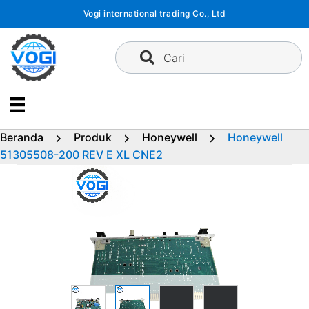
Langsung
Vogi international trading Co., Ltd
ke
konten
Cari
Beranda
Produk
Honeywell
Honeywell
51305508-200 REV E XL CNE2