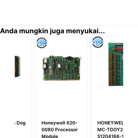
Anda mungkin juga menyukai...
Dog
Honeywell 620-
HONEYWELL
H
0080 Processor
MC-TDOY23
5
Module
51204166-175
K