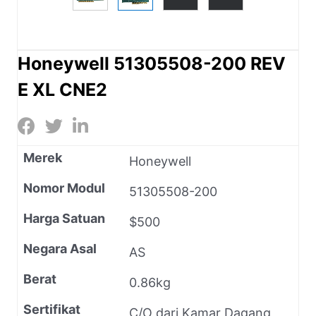
Honeywell 51305508-200 REV
E XL CNE2
Merek
Honeywell
Nomor Modul
51305508-200
Harga Satuan
$500
Negara Asal
AS
Berat
0.86kg
Sertifikat
C/O dari Kamar Dagang