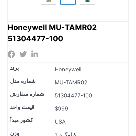
Honeywell MU-TAMR02
51304477-100
برند
Honeywell
شماره مدل
MU-TAMR02
شماره سفارش
51304477-100
قیمت واحد
$999
کشور مبدأ
USA
وزن
1 کیلوگرم