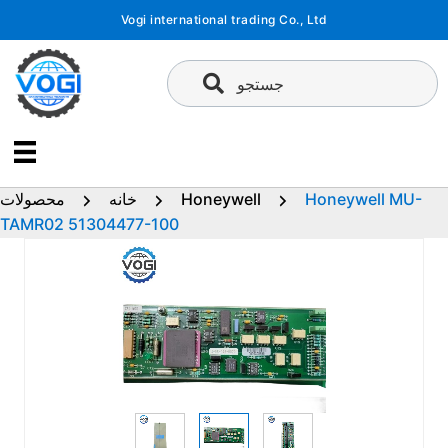
پرش
Vogi international trading Co., Ltd
به
محتوا
جستجو
Honeywell MU-
Honeywell
خانه
محصولات
TAMR02 51304477-100