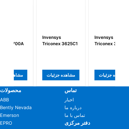
Invensys
Invensys
I
A
Triconex 3625C1
Triconex 3511
T
مشاهده جزئیات
مشاهده جزئیات
م
تماس
محصولات
اخبار
ABB
درباره ما
Bently Nevada
تماس با ما
Emerson
دفتر مرکزی
EPRO