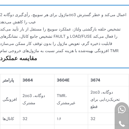
ماژول برای هر سوییچ، رأی‌گیری دوگانه 2oo3 اعمال می‌کند و خطر گسترش
عیب را کاهش می‌دهد
تشخیص حلقه بازگشتی ولتاژ، عملکرد سوییچ را مستقل از بار تأیید می‌کند
تشخیص جامع کانال، نشانگرهای FAULT و LOAD/FUSE را فعال می‌کند
قابلیت ذخیره گرم، تعویض ماژول را بدون توقف کار ممکن می‌سازد
افزونگی بهینه‌شده با هزینه کمتر نسبت به ماژول‌های خروجی تمام TMR
مقایسه عملکرد
3674
3604E
3664
پارامتر
2oo3 دوگانه،
TMR،
2oo3 دوگانه،
تحریک‌زدایی برای
افزونگی
غیرمشترک
مشترک
قطع
32
۱۶
32
کانال‌ها