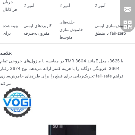
جریان
2 آمپر
2 آمپر
2 آمپر
هر کانال
حلقه‌های
خاموش‌سازی ایمنی
کاربردهای ایمنی
بهینه‌شده
خاموش‌سازی
با منطق fail-zero
مقرون‌به‌صرفه
برای
متوسط
خلاصه:
در مقایسه با ماژول‌های خروجی تمام TMR مانند 3604E یا 3625، مدل
3664 افزونگی دوگانه را با هزینه کمتر ارائه می‌دهد. نوع 3674 رفتار
تحریک‌زدایی برای قطع را برای طرح‌های خاموش‌سازی fail-safe فراهم
می‌کند.