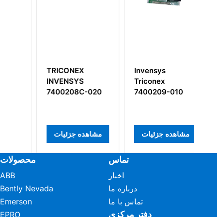
TRICONEX
Invensys
In
INVENSYS
Triconex
Tr
7400208C-020
7400209-010
مشاهده جزئیات
مشاهده جزئیات
م
تماس
محصولات
اخبار
ABB
درباره ما
Bently Nevada
تماس با ما
Emerson
دفتر مرکزی
EPRO