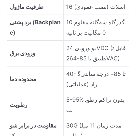
16 اسلات (نصب عمودی)
ظرفیت ماژول
گذرگاه سه‌گانه مقاوم 10
برد پشتی (Backplan
0 مگابیت بر ثانیه
e)
دو ورودی 24VDC (قابل ت
ورودی برق
طبیق با 85-264VAC)
40- تا 85+ درجه سانتی‌گ
محدوده دما
راد (عملیاتی)
5-95% بدون تراکم رطوب
رطوبت
ت
30G (مدت زمان 11 میل
مقاومت در برابر شو
ی‌ثانیه)
ک