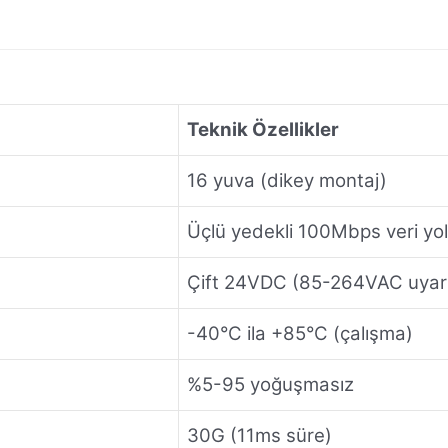
Teknik Özellikler
16 yuva (dikey montaj)
Üçlü yedekli 100Mbps veri yo
Çift 24VDC (85-264VAC uyarla
-40°C ila +85°C (çalışma)
%5-95 yoğuşmasız
30G (11ms süre)