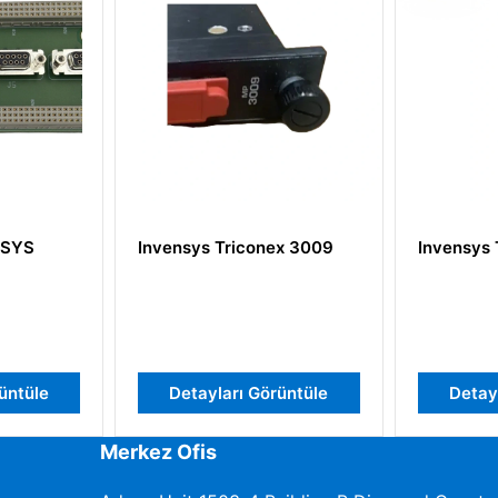
vensys Triconex 3009
Invensys Triconex 3636T
Detayları Görüntüle
Detayları Görüntüle
Merkez Ofis