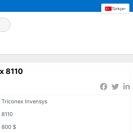
Türkçe
▾
x 8110
Triconex Invensys
8110
800 $