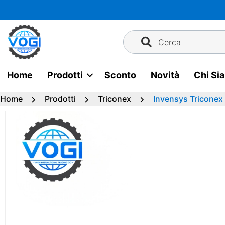
Vai
al
contenuto
Cerca
Home
Prodotti
Sconto
Novità
Chi Si
Home
Prodotti
Triconex
Invensys Triconex