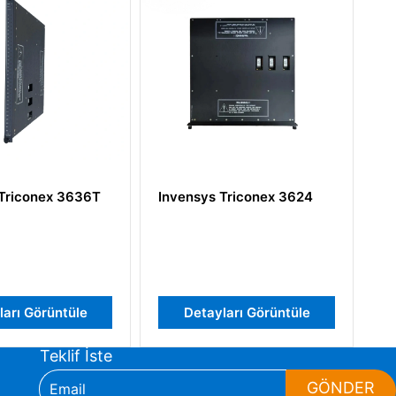
Invensys Triconex 3624
Invensys Triconex D
Detayları Görüntüle
Detayları Görüntü
Teklif İste
GÖNDER