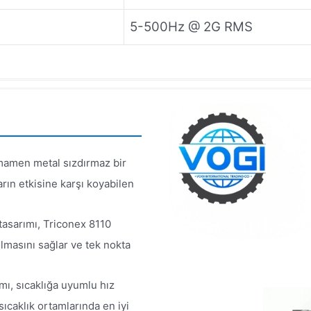
5-500Hz @ 2G RMS
amamen metal sızdırmaz bir
rın etkisine karşı koyabilen
tasarımı, Triconex 8110
olmasını sağlar ve tek nokta
ımı, sıcaklığa uyumlu hız
ıcaklık ortamlarında en iyi