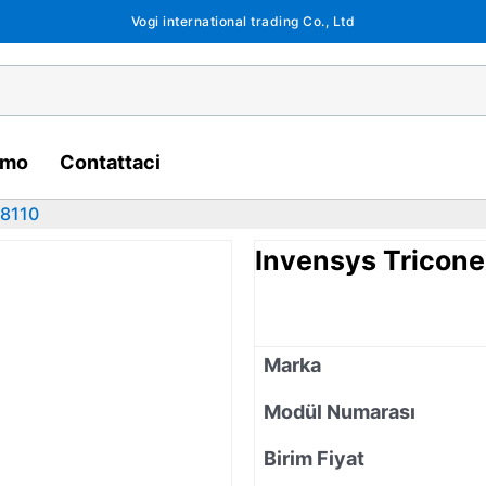
Vogi international trading Co., Ltd
amo
Contattaci
 8110
Invensys Tricone
Marka
Modül Numarası
Birim Fiyat