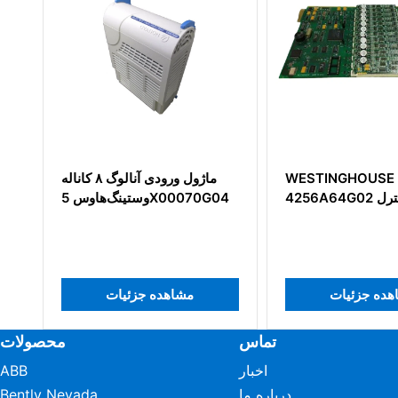
WESTINGHOUSE
ماژول ورودی آنالوگ ۸ کاناله
4256A64G02 برد کنترل
وستینگ‌هاوس 5X00070G04
مشاهده جزئیات
مشاهده جزئیات
تماس
محصولات
اخبار
ABB
درباره ما
Bently Nevada