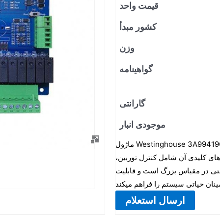
قیمت واحد
کشور مبدأ
وزن
گواهینامه
گارانتی
موجودی انبار
ماژول Westinghouse 3A99419G06 یک واحد کنترل صنعتی تخصصی است که در درجه اول برای
ای کلیدی آن شامل کنترل توربین،
نعتی در مقیاس بزرگ است و قابلیت
ارسال استعلام