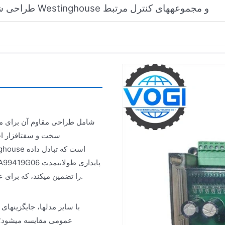
طراحی شده برای سیستمهای درایو Westinghouse و مجموعههای کنترل مرتبط
سخت و سفتافزار اخ
را تضمین میکند، که برای عملیات صنعتی بدون وقفه که در آن خرابی گزینهای نیست، حیاتی است.