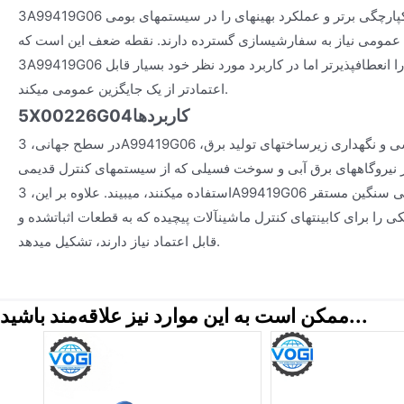
3A99419G06 یکپارچگی برتر و عملکرد بهینهای را در سیستمهای بومی Westinghouse خود ارائه
ی عمومی نیاز به سفارشیسازی گسترده دارند. نقطه ضعف این است که
3A99419G06 یک جزء اختصاصی است که آن را انعطافپذیرتر اما در کاربرد مورد نظر خود بسیار قابل
اعتمادتر از یک جایگزین عمومی میکند.
کاربردها
5X00226G04
در سطح جهانی، 3A99419G06 استفاده گستردهای در مهندسی و نگهداری زیرساختهای تولید برق،
 نیروگاههای برق آبی و سوخت فسیلی که از سیستمهای کنترل قدیمی Westinghouse
استفاده میکنند، میبیند. علاوه بر این، 3A99419G06 اغلب در محیطهای تولید صنعتی سنگین مستقر
 را برای کابینتهای کنترل ماشینآلات پیچیده که به قطعات اثباتشده و
قابل اعتماد نیاز دارند، تشکیل میدهد.
ممکن است به این موارد نیز علاقه‌مند باشید...