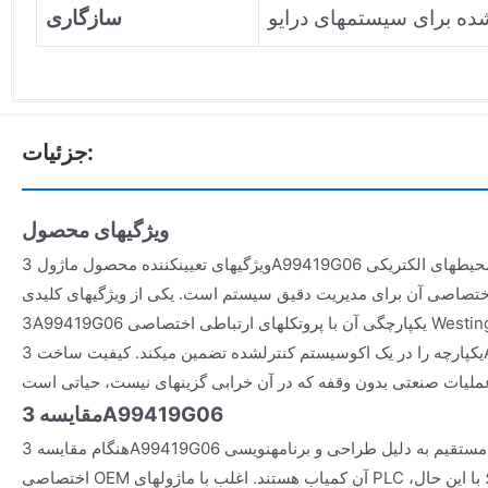
سازگاری
جزئیات:
ویژگیهای محصول
ویژگیهای تعیینکننده محصول ماژول 3A99419G06 شامل طراحی مقاوم آن برای محیطهای الکتریکی
تصاصی آن برای مدیریت دقیق سیستم است. یکی از ویژگیهای کلیدی
3A99419G06 یکپارچگی آن با پروتکلهای ارتباطی اختصاصی Westinghouse است که تبادل داده
یکپارچه را در یک اکوسیستم کنترلشده تضمین میکند. کیفیت ساخت 3A99419G06 پایداری طولانیمدت
مقایسه 3A99419G06
هنگام مقایسه 3A99419G06 با سایر مدلها، جایگزینهای مستقیم به دلیل طراحی و برنامهنویسی
اختصاصی OEM آن کمیاب هستند. اغلب با ماژولهای PLC عمومی مقایسه میشود؛ با این حال،