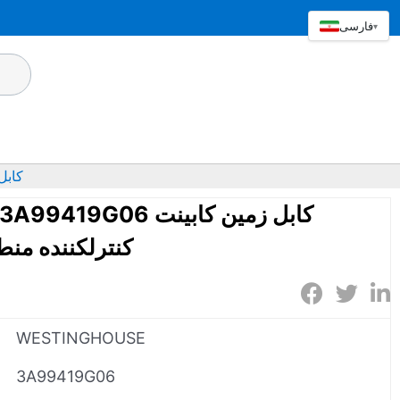
فارسی
▾
419G06
NGHOUSE 3A99419G06
کنترلکننده منط
WESTINGHOUSE
3A99419G06