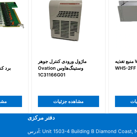
منبع تغذیه WESTINGHOUSE
ماژول ورودی کنترل جوهر
WH5-2FF 1X00
Ovation وستینگ‌هاوس
1C31166G01
 جزئیات
مشاهده جزئیات
دفتر مرکزی
آدرس: Unit 1503-4 Building B Diamond Coast, No.96-