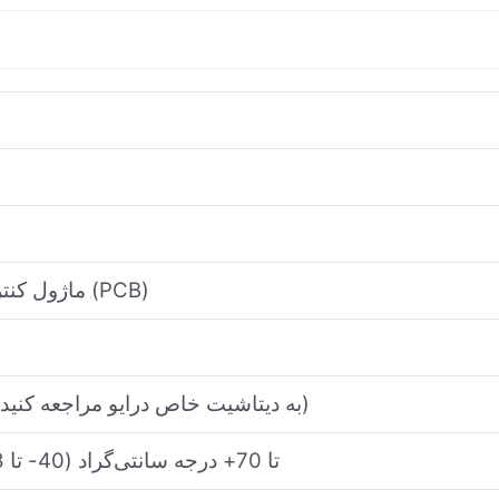
ماژول کنترل صنعتی / برد مدار چاپی (PCB)
معمولاً 24-125 ولت DC (به دیتاشیت خاص درایو مراجعه کنید)
40- تا 70+ درجه سانتی‌گراد (40- تا 158+ درجه فارنهایت)