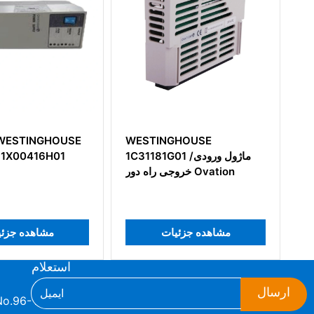
WESTINGHOUSE
WESTI
 ماژول رابط
1C31181G01 ماژول ورودی/
416H01
/خروجی
خروجی راه دور Ovation
مشاهده جزئیات
مشاهده
استعلام
ارسال