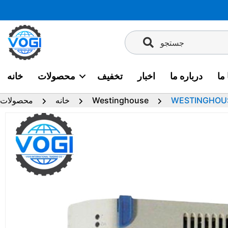
پرش
به
محتوا
جستجو
ما
درباره ما
اخبار
تخفیف
محصولات
خانه
Westinghouse
خانه
محصولات