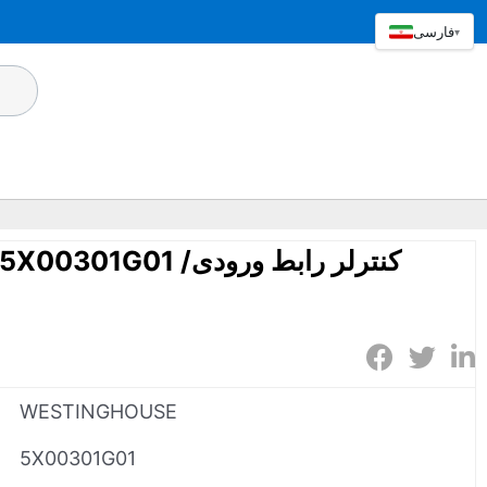
فارسی
▾
INGHOUSE 5X00301G01
WESTINGHOUSE
5X00301G01