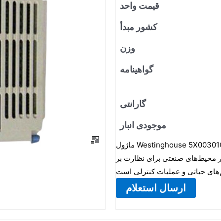
قیمت واحد
کشور مبدأ
وزن
گواهینامه
گارانتی
موجودی انبار
ماژول Westinghouse 5X00301G01 یک ماژول کنترل صنعتی تخصصی است که برای سیستم‌های
ر محیط‌های صنعتی برای نظارت بر
ارسال استعلام