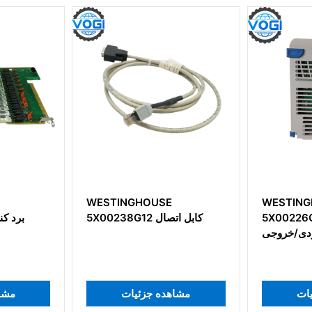
WESTINGHOUSE
WESTINGHOUSE
5X00226G04 ماژول رابط
5X00238G12 کابل اتصال
ورودی/خروجی
اهده جزئیات
مشاهده جزئیات