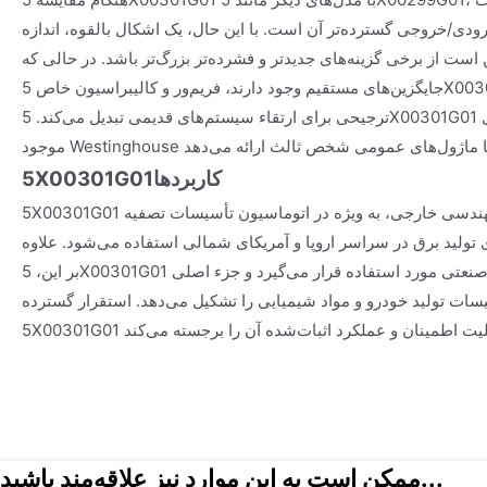
رودی/خروجی گسترده‌تر آن است. با این حال، یک اشکال بالقوه، اندازه
ست از برخی گزینه‌های جدیدتر و فشرده‌تر بزرگ‌تر باشد. در حالی که
جایگزین‌های مستقیم وجود دارند، فریم‌ور و کالیبراسیون خاص 5X00301G01 اغلب آن را به جزء
ترجیحی برای ارتقاء سیستم‌های قدیمی تبدیل می‌کند. 5X00301G01 سازگاری برتری با زیرساخت‌های
کاربردها
5X00301G01
5X00301G01 به طور گسترده در پروژه‌های مهندسی خارجی، به ویژه در اتوماسیون تأسیسات تصفیه
 تولید برق در سراسر اروپا و آمریکای شمالی استفاده می‌شود. علاوه
بر این، 5X00301G01 به شدت در خطوط تولید صنعتی مورد استفاده قرار می‌گیرد و جزء اصلی
سات تولید خودرو و مواد شیمیایی را تشکیل می‌دهد. استقرار گسترده
ممکن است به این موارد نیز علاقه‌مند باشید...