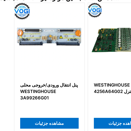
WESTINGHOUSE
پنل انتقال ورودی/خروجی محلی
4256A64G02 برد کنترل
WESTINGHOUSE
3A99266G01
مشاهده جزئیات
مشاهده جزئیات