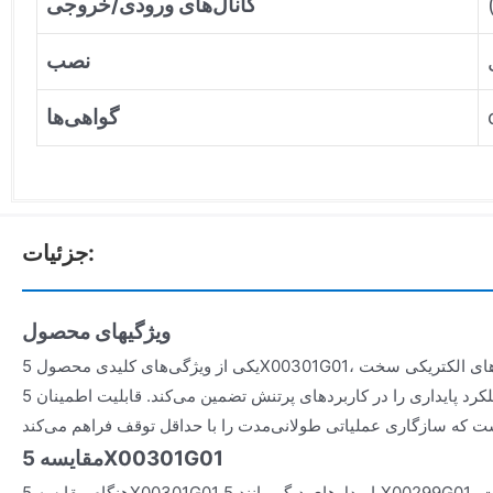
کانال‌های ورودی/خروجی
نصب
گواهی‌ها
جزئیات:
ویژگیهای محصول
یکی از ویژگی‌های کلیدی محصول 5X00301G01، طراحی مقاوم آن برای محیط‌های الکتریکی سخت
است که عملکرد پایداری را در کاربردهای پرتنش تضمین می‌کند. قابلیت اطمینان 5X00301G01 یک
مقایسه 5X00301G01
هنگام مقایسه 5X00301G01 با مدل‌های دیگر مانند 5X00299G01، یک مزیت قابل توجه، سرعت