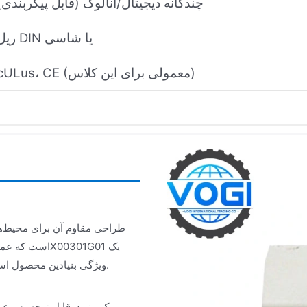
چندگانه دیجیتال/آنالوگ (قابل پیکربندی)
ریل DIN یا شاسی
cULus، CE (معمولی برای این کلاس)
ویژگی بنیادین محصول است که سازگاری عملیاتی طولانی‌مدت را با حداقل توقف فراهم می‌کند.