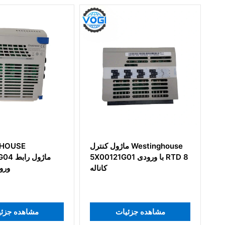
وستینگ‌هاوس 1C31205G01
ماژول کنترل Westinghouse
ر گره راه دور
5X00121G01 با ورودی RTD 8
کاناله
ئیات
مشاهده جزئیات
مش