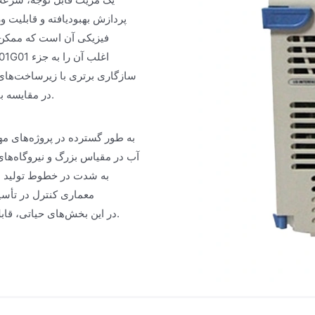
پردازش بهبودیافته و قابلیت و
فیزیکی آن است که ممکن ا
موجود Westinghouse در مقایسه با ماژول‌های عمومی شخص ثالث ارائه می‌دهد.
آب در مقیاس بزرگ و نیروگاه‌های
معماری کنترل در تأسی
5X00301G01 در این بخش‌های حیاتی، قابلیت اطمینان و عملکرد اثبات‌شده آن را برجسته می‌کند.