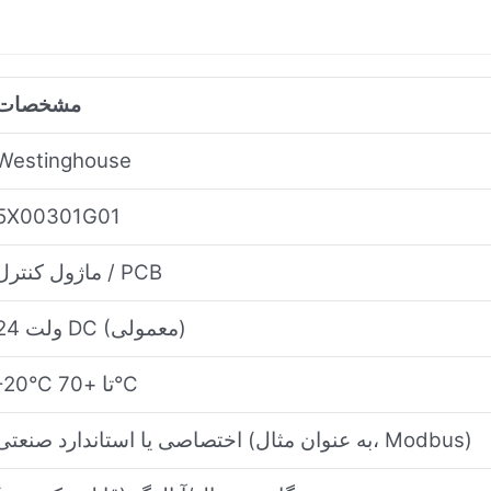
مشخصات
Westinghouse
5X00301G01
ماژول کنترل / PCB
24 ولت DC (معمولی)
-20°C تا +70°C
اختصاصی یا استاندارد صنعتی (به عنوان مثال، Modbus)