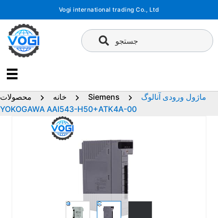
پرش
Vogi international trading Co., Ltd
به
محتوا
جستجو
ماژول ورودی آنالوگ
Siemens
خانه
محصولات
YOKOGAWA AAI543-H50+ATK4A-00