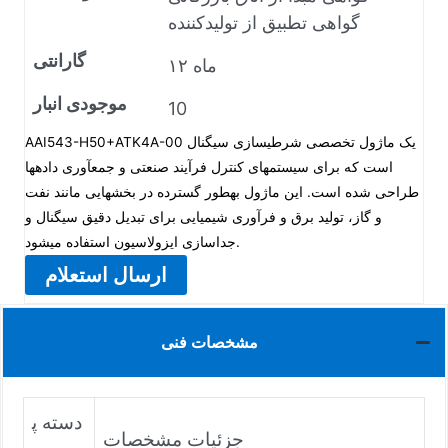
گواهی تطبیق از تولیدکننده
گارانتی
۱۲ ماه
موجودی انبار
10
AAI543-H50+ATK4A-00 یک ماژول تخصصی شرطیسازی سیگنال
است که برای سیستمهای کنترل فرآیند صنعتی و جمعآوری دادهها
طراحی شده است. این ماژول بهطور گسترده در بخشهایی مانند نفت
و گاز، تولید برق و فرآوری شیمیایی برای تبدیل دقیق سیگنال و
جداسازی ایزولاسیون استفاده میشود.
ارسال استعلام
مشخصات فنی
دسته پ
جزئیات مشخصات