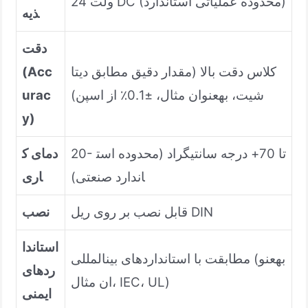
24 ولت DC (محدوده عملیاتی استاندارد)
ذیه
دقت
کلاس دقت بالا (مقدار دقیق مطابق دیتا
(Acc
شیت، بهعنوان مثال، ±0.1٪ از اسپن)
urac
y)
20- تا 70+ درجه سانتیگراد (محدوده است
دمای ک
اندارد صنعتی)
اری
قابل نصب بر روی ریل DIN
نصب
استاندا
مطابقت با استانداردهای بینالمللی (بهعنو
ردهای
ان مثال، IEC، UL)
ایمنی