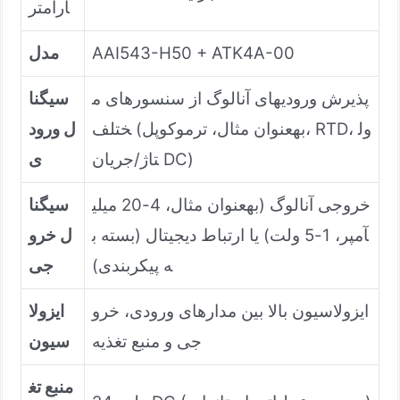
ارامتر
AAI543-H50 + ATK4A-00
مدل
پذیرش ورودیهای آنالوگ از سنسورهای م
سیگنا
ختلف (بهعنوان مثال، ترموکوپل، RTD، ول
ل ورود
تاژ/جریان DC)
ی
خروجی آنالوگ (بهعنوان مثال، 4-20 میلی
سیگنا
آمپر، 1-5 ولت) یا ارتباط دیجیتال (بسته ب
ل خرو
ه پیکربندی)
جی
ایزولاسیون بالا بین مدارهای ورودی، خرو
ایزولا
جی و منبع تغذیه
سیون
منبع تغ