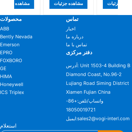
مشاهده جزئیات
مشاهده جزئیات
مش
دیجیتال
تماس
محصولات
اخبار
ABB
درباره ما
Bently Nevada
تماس با ما
Emerson
دفتر مرکزی
EPRO
FOXBORO
آدرس: Unit 1503-4 Building B
GE
Diamond Coast, No.96-2
HIMA
Lujiang Road Siming District
Honeywell
Xiamen Fujian China
ICS Triplex
واتساپ/تلفن:
+86-
18050019721
sales2@vogi-interl.com
ایمیل:
استعلام