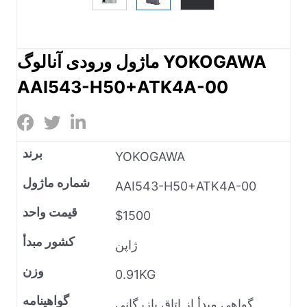
ماژول ورودی آنالوگ YOKOGAWA
AAI543-H50+ATK4A-00
برند
YOKOGAWA
شماره ماژول
AAI543-H50+ATK4A-00
قیمت واحد
$1500
کشور مبدأ
ژاپن
وزن
0.91KG
گواهینامه
گواهی مبدأ از اتاق بازرگانی