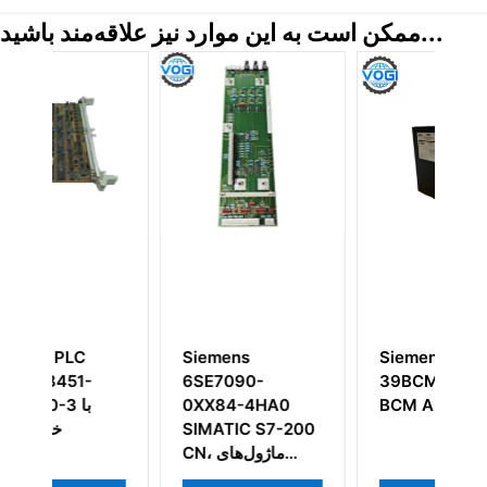
ممکن است به این موارد نیز علاقه‌مند باشید...
Siemens
Siemens
39BCMNBN ماژول
6SE7090-
0XX84-4HA0
BCM APACS+
SIMATIC S7-200
CN، ماژول‌های
ورودی/خروجی