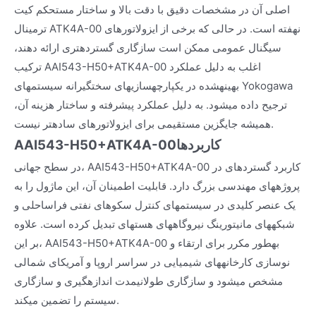
اصلی آن در مشخصات دقیق با دقت بالا و ساختار مستحکم کیت
ترمینال ATK4A-00 نهفته است. در حالی که برخی از ایزولاتورهای
سیگنال عمومی ممکن است سازگاری گستردهتری ارائه دهند،
ترکیب AAI543-H50+ATK4A-00 اغلب به دلیل عملکرد
بهینهشده در یکپارچهسازیهای سختگیرانه سیستمهای Yokogawa
ترجیح داده میشود. به دلیل عملکرد پیشرفته و ساختار هزینه آن،
همیشه جایگزین مستقیمی برای ایزولاتورهای سادهتر نیست.
کاربردها
AAI543-H50+ATK4A-00
در سطح جهانی، AAI543-H50+ATK4A-00 کاربرد گستردهای در
پروژههای مهندسی بزرگ دارد. قابلیت اطمینان آن، این ماژول را به
یک عنصر کلیدی در سیستمهای کنترل سکوهای نفتی فراساحلی و
شبکههای مانیتورینگ نیروگاههای هستهای تبدیل کرده است. علاوه
بر این، AAI543-H50+ATK4A-00 بهطور مکرر برای ارتقاء و
نوسازی کارخانههای شیمیایی در سراسر اروپا و آمریکای شمالی
مشخص میشود و سازگاری طولانیمدت اندازهگیری و سازگاری
سیستم را تضمین میکند.