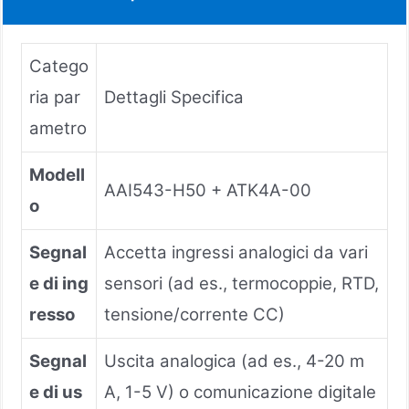
Catego
ria par
Dettagli Specifica
ametro
Modell
AAI543-H50 + ATK4A-00
o
Segnal
Accetta ingressi analogici da vari
e di ing
sensori (ad es., termocoppie, RTD,
resso
tensione/corrente CC)
Segnal
Uscita analogica (ad es., 4-20 m
e di us
A, 1-5 V) o comunicazione digitale