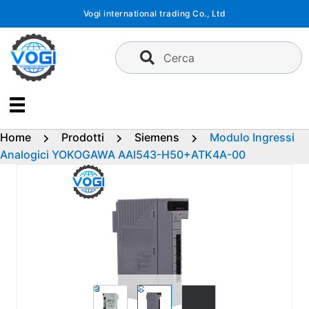
Vai
Vogi international trading Co., Ltd
al
contenuto
Cerca
Home
Prodotti
Siemens
Modulo Ingressi
Analogici YOKOGAWA AAI543-H50+ATK4A-00