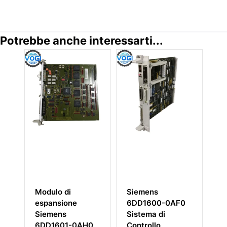
Potrebbe anche interessarti...
ulo di
Siemens
Siemens
pansione
6DD1600-0AF0
39BDMNBN
emens
Sistema di
APACS+
D1601-0AH0
Controllo
MODULO