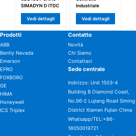
MADYN D ITDC
Industriale
DIVERTER BUS
Vedi dettagli
Vedi dettagli
Vedi dettagl
Prodotti
Contatto
ABB
Novità
Bently Nevada
Chi Siamo
Emerson
Contattaci
Sede centrale
EPRO
FOXBORO
Indirizzo: Unit 1503-4
GE
Building B Diamond Coast,
HIMA
No.96-2 Lujiang Road Siming
Honeywell
District Xiamen Fujian China
ICS Triplex
Whatsapp/TEL:
+86-
18050019721