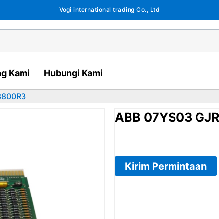
Vogi international trading Co., Ltd
ng Kami
Hubungi Kami
3800R3
ABB 07YS03 GJ
Kirim Permintaan