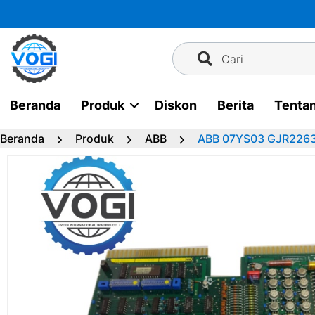
Langsung
ke
konten
Cari
Beranda
Produk
Diskon
Berita
Tenta
Beranda
Produk
ABB
ABB 07YS03 GJR226