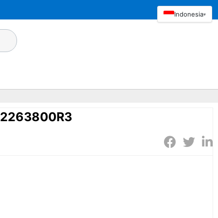
Indonesia
▾
R2263800R3