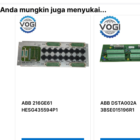
Anda mungkin juga menyukai...
ABB 216GE61
ABB DSTA002A
HESG435594P1
3BSE015196R1