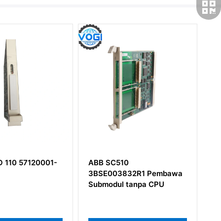
 110 57120001-
ABB SC510
A
3BSE003832R1 Pembawa
3
Submodul tanpa CPU
Ou