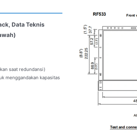
ack,
Data Teknis
bawah)
akan saat redundansi)
tuk menggandakan kapasitas