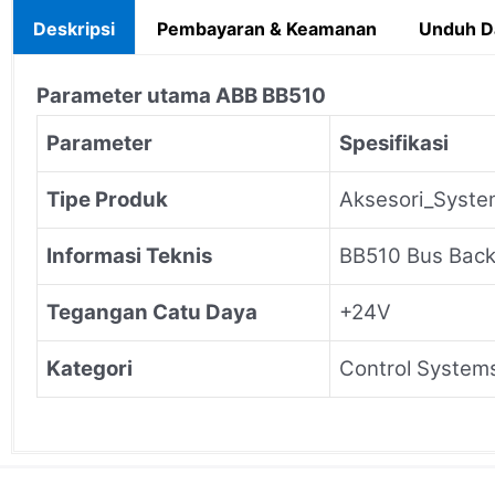
Deskripsi
Pembayaran & Keamanan
Unduh D
Parameter utama ABB BB510
Parameter
Spesifikasi
Tipe Produk
Aksesori_Syste
Informasi Teknis
BB510 Bus Back
Tegangan Catu Daya
+24V
Kategori
Control System