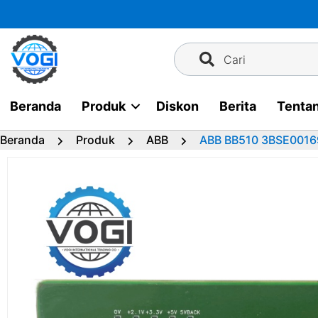
Langsung
ke
konten
Cari
Beranda
Produk
Diskon
Berita
Tenta
Beranda
Produk
ABB
ABB BB510 3BSE0016