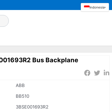
Indonesia
▾
001693R2 Bus Backplane
ABB
BB510
3BSE001693R2