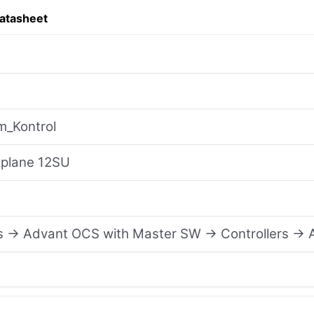
atasheet
m_Kontrol
plane 12SU
s → Advant OCS with Master SW → Controllers → A