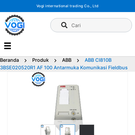
Langsung
Vogi international trading Co., Ltd
ke
konten
Cari
Beranda
Produk
ABB
ABB CI810B
3BSE020520R1 AF 100 Antarmuka Komunikasi Fieldbus