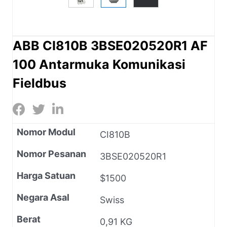
ABB CI810B 3BSE020520R1 AF
100 Antarmuka Komunikasi
Fieldbus
Nomor Modul
CI810B
Nomor Pesanan
3BSE020520R1
Harga Satuan
$1500
Negara Asal
Swiss
Berat
0,91 KG