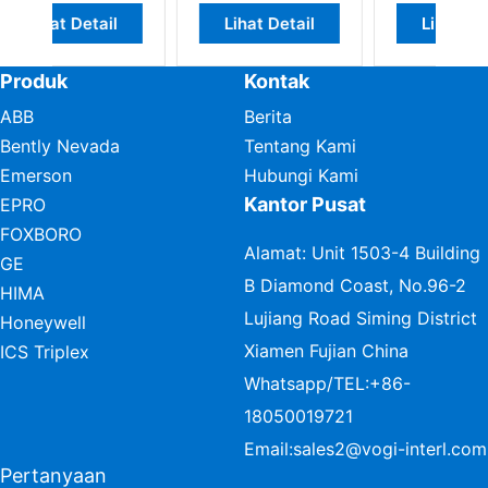
t Detail
Lihat Detail
Lihat Detail
Produk
Kontak
ABB
Berita
Bently Nevada
Tentang Kami
Emerson
Hubungi Kami
Kantor Pusat
EPRO
FOXBORO
Alamat: Unit 1503-4 Building
GE
B Diamond Coast, No.96-2
HIMA
Lujiang Road Siming District
Honeywell
Xiamen Fujian China
ICS Triplex
Whatsapp/TEL:
+86-
18050019721
Email:
sales2@vogi-interl.com
Pertanyaan