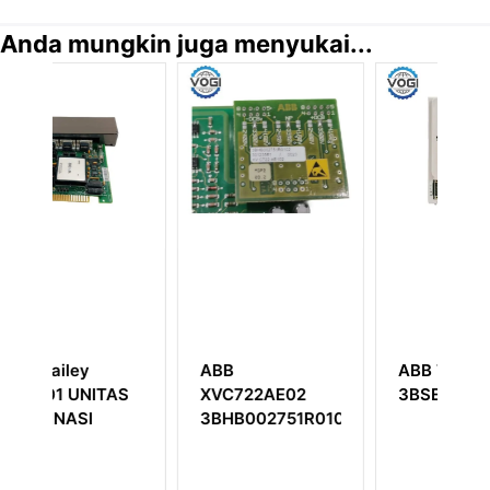
Anda mungkin juga menyukai...
ABB TU849
ABB YXE152A
2AE02
3BSE042560R1
YT204001-AF
02751R0102