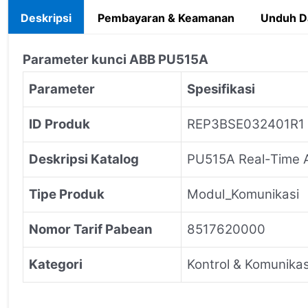
Deskripsi
Pembayaran & Keamanan
Unduh D
Parameter kunci ABB PU515A
Parameter
Spesifikasi
ID Produk
REP3BSE032401R1
Deskripsi Katalog
PU515A Real-Time A
Tipe Produk
Modul_Komunikasi
Nomor Tarif Pabean
8517620000
Kategori
Kontrol & Komunik