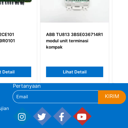
13 3BSE036714R1
ABB PM825
t terminasi
3BSE010796R1
ihat Detail
Lihat Detail
Pertanyaan
KIRIM
,
jian