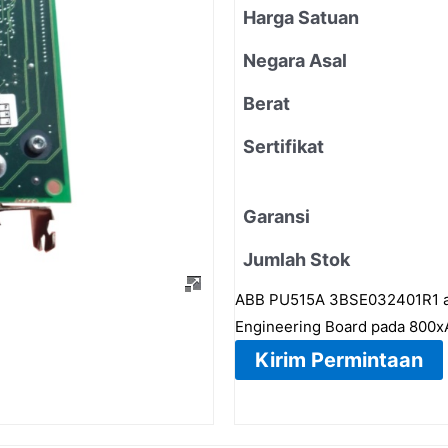
Harga Satuan
Negara Asal
Berat
Sertifikat
Garansi
Jumlah Stok
ABB PU515A 3BSE032401R1 ada
Engineering Board pada 800xA
Kirim Permintaan