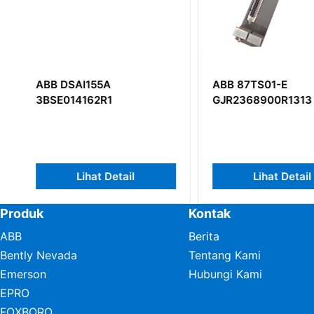
ABB 87TS01-E
Modul Daya ABB
GJR2368900R1313
48990001FK
Lihat Detail
Lihat Det
Produk
Kontak
ABB
Berita
Bently Nevada
Tentang Kami
Emerson
Hubungi Kami
EPRO
FOXBORO