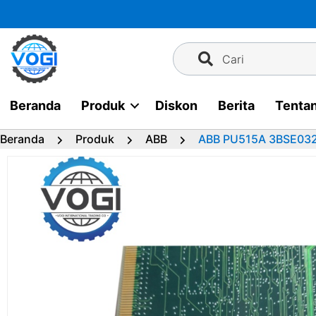
Langsung
ke
konten
Cari
Beranda
Produk
Diskon
Berita
Tenta
Beranda
Produk
ABB
ABB PU515A 3BSE0324