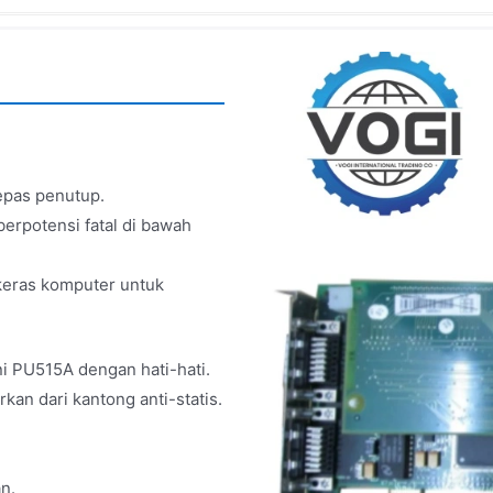
lepas penutup.
berpotensi fatal di bawah
keras komputer untuk
ni PU515A dengan hati-hati.
an dari kantong anti-statis.
n.