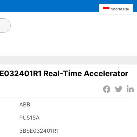
Indonesia
▾
032401R1 Real-Time Accelerator
ABB
PU515A
3BSE032401R1