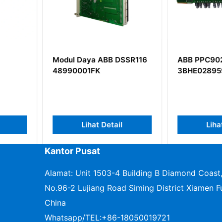
 DSSR116
ABB PPC902CE101
ABB TU8
3BHE028959R0101
modul uni
kompak
ail
Lihat Detail
L
Kantor Pusat
Alamat: Unit 1503-4 Building B Diamond Coast
No.96-2 Lujiang Road Siming District Xiamen Fu
China
Whatsapp/TEL:
+86-18050019721