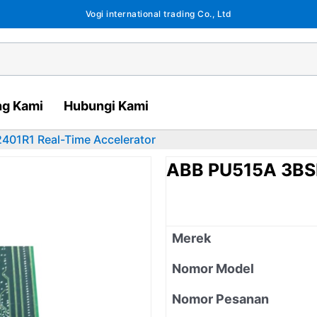
Vogi international trading Co., Ltd
ng Kami
Hubungi Kami
01R1 Real-Time Accelerator
ABB PU515A 3BSE
Merek
Nomor Model
Nomor Pesanan