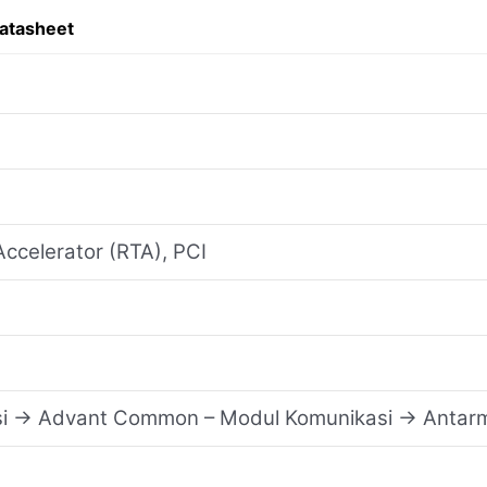
atasheet
ccelerator (RTA), PCI
asi → Advant Common – Modul Komunikasi → Anta