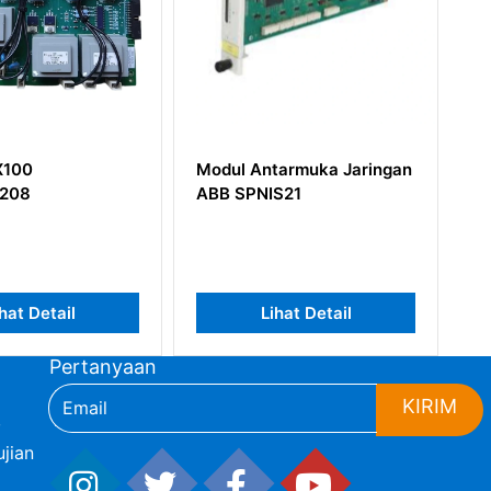
Modul Antarmuka Jaringan
ABB UBC717AE0
ABB SPNIS21
HIEE300927R00
Lihat Detail
Lihat De
Pertanyaan
KIRIM
,
jian