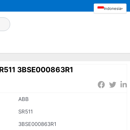
Indonesia
▾
SR511 3BSE000863R1
ABB
SR511
3BSE000863R1