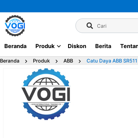
Langsung
ke
konten
Cari
Beranda
Produk
Diskon
Berita
Tenta
Beranda
Produk
ABB
Catu Daya ABB SR51