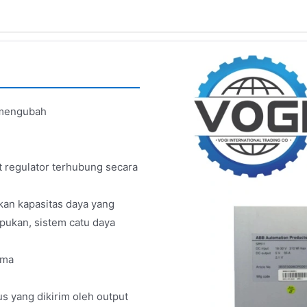
 mengubah
t regulator terhubung secara
kan kapasitas daya yang
pukan, sistem catu daya
ama
us yang dikirim oleh output