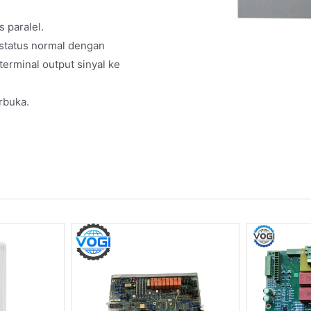
 paralel.
status normal dengan
rminal output sinyal ke
rbuka.