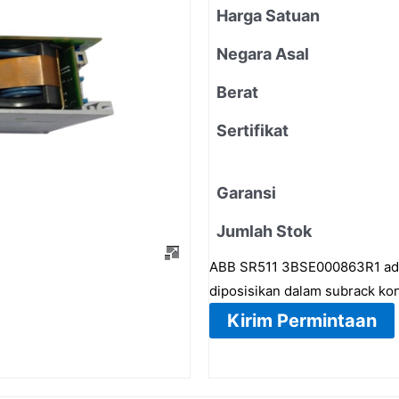
Harga Satuan
Negara Asal
Berat
Sertifikat
Garansi
Jumlah Stok
ABB SR511 3BSE000863R1 adal
diposisikan dalam subrack kon
Kirim Permintaan