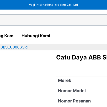
Vogi international trading Co., Ltd
ng Kami
Hubungi Kami
1 3BSE000863R1
Catu Daya ABB 
Merek
Nomor Model
Nomor Pesanan