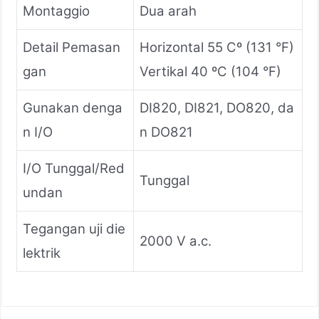
Montaggio
Dua arah
Detail Pemasan
Horizontal 55 Cº (131 °F)
gan
Vertikal 40 ºC (104 °F)
Gunakan denga
DI820, DI821, DO820, da
n I/O
n DO821
I/O Tunggal/Red
Tunggal
undan
Tegangan uji die
2000 V a.c.
lektrik