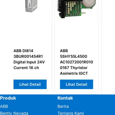
ABB
ABB SA610
54R1
5SHY55L4500
3BHT300019R1
ut 24V
AC10272001R0101/5SXE08-
ch
0167 Thyristor
Asimetris IGCT
tail
Lihat Detail
Lihat Detail
Produk
Kontak
ABB
Berita
Bently Nevada
Tentang Kami