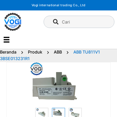
Langsung
Vogi international trading Co., Ltd
ke
konten
Cari
Beranda
Produk
ABB
ABB TU811V1
3BSE013231R1