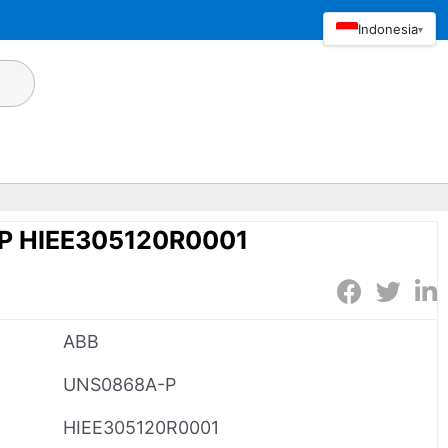
Indonesia
▾
P HIEE305120R0001
ABB
UNS0868A-P
HIEE305120R0001