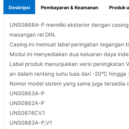
Deskripsi
Pembayaran & Keamanan
Produk 
UNS0868A-P memiliki eksterior dengan casing a
masangan rel DIN.
Casing ini memuat label peringatan tegangan ti
Modul ini menyediakan dua keluaran daya ind
Label produk menunjukkan versi peningkatan V
an dalam rentang suhu luas dari -20°C hingga
Nomor model sistem yang sama juga tersedia d
UNS0863A-P
UNS0862A-P
UNS0874CV.1
UNS0883A-P,V1