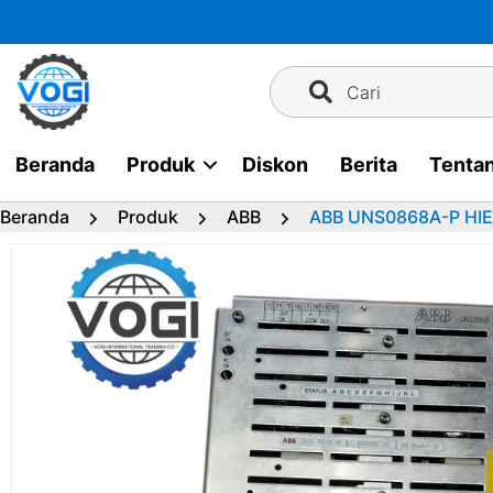
Langsung
ke
konten
Cari
Beranda
Produk
Diskon
Berita
Tenta
Beranda
Produk
ABB
ABB UNS0868A-P HI