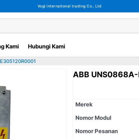
Vogi international trading Co., Ltd
ng Kami
Hubungi Kami
EE305120R0001
ABB UNS0868A-
Merek
Nomor Modul
Nomor Pesanan