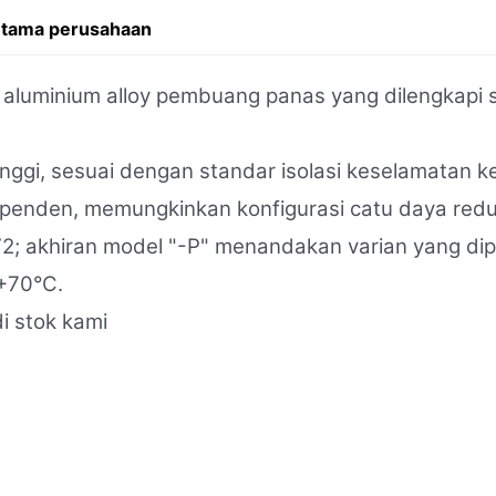
utama perusahaan
luminium alloy pembuang panas yang dilengkapi sir
nggi, sesuai dengan standar isolasi keselamatan kel
ependen, memungkinkan konfigurasi catu daya red
2; akhiran model "-P" menandakan varian yang dipe
 +70°C.
i stok kami