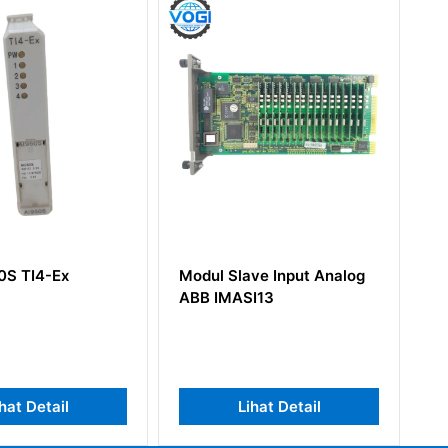
Modul Slave Input Analog
ABB DI814 3BUR001454
ABB IMASI13
Digital Input 24V Current
16 ch
Lihat Detail
Lihat Detail