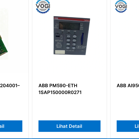
PM590-ETH
ABB AI950S TI4-Ex
150000R0271
Lihat Detail
Lihat Detail