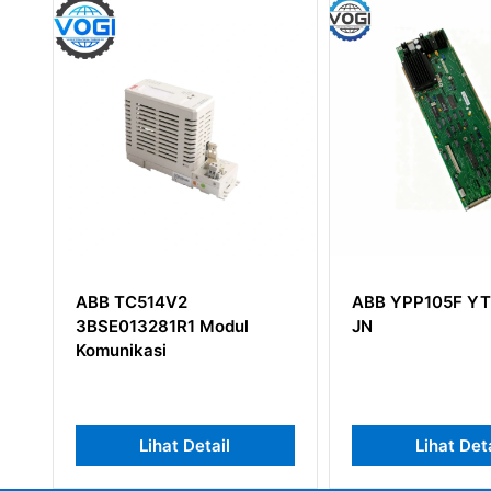
2
ABB YPP105F YT204001–
ABB 
R1 Modul
JN
1SAP
 Detail
Lihat Detail