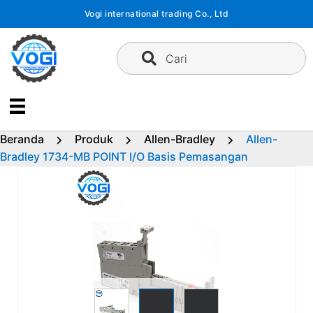
Langsung
Vogi international trading Co., Ltd
ke
konten
Cari
Beranda
Produk
Allen-Bradley
Allen-
Bradley 1734-MB POINT I/O Basis Pemasangan