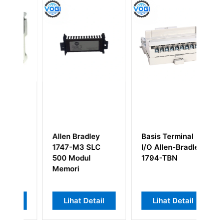
Allen Bradley
Basis Terminal
Al
1747-M3 SLC
I/O Allen-Bradley
1
500 Modul
1794-TBN
Memori
Lihat Detail
Lihat Detail