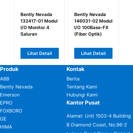
ly Nevada
Bently Nevada
Monitor Gas
17-01 Modul
146031-02 Modul
Berbahaya
onitor 4
I/O 100Base-FX
Bently Nevada
ran
(Fiber Optik)
3500/63
hat Detail
Lihat Detail
Lihat Detail
Produk
Kontak
ABB
Berita
Bently Nevada
Tentang Kami
Emerson
Hubungi Kami
Kantor Pusat
EPRO
FOXBORO
Alamat: Unit 1503-4 Building
GE
B Diamond Coast, No.96-2
HIMA