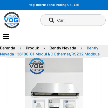
Langsung
Vogi international trading Co., Ltd
ke
konten
Cari
Beranda
Produk
Bently Nevada
Bently
Nevada 136188-01 Modul I/O Ethernet/RS232 Modbus