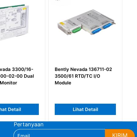
evada 3300/16-
Bently Nevada 136711-02
Ka
-00-02-00 Dual
3500/61 RTD/TC I/O
Be
 Monitor
Module
0
hat Detail
Lihat Detail
Pertanyaan
KIRIM