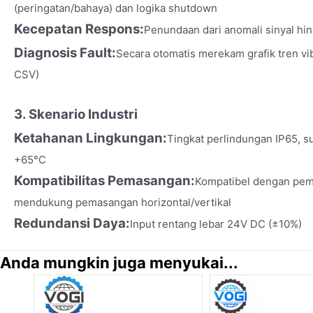
(peringatan/bahaya) dan logika shutdown
Kecepatan Respons:
Penundaan dari anomali sinyal hin
Diagnosis Fault:
Secara otomatis merekam grafik tren v
CSV)
3. Skenario Industri
Ketahanan Lingkungan:
Tingkat perlindungan IP65, s
+65°C
Kompatibilitas Pemasangan:
Kompatibel dengan pem
mendukung pemasangan horizontal/vertikal
Redundansi Daya:
Input rentang lebar 24V DC (±10%)
Anda mungkin juga menyukai...