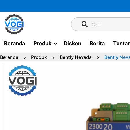
Langsung
ke
konten
Cari
Beranda
Produk
Diskon
Berita
Tenta
Beranda
Produk
Bently Nevada
Bently Nev