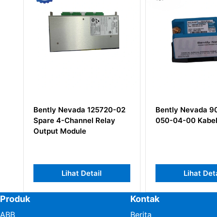
Bently Nevada 125720-02
Bently Nevada 9
Spare 4-Channel Relay
050-04-00 Kabel
Output Module
Lihat Detail
Lihat Det
Produk
Kontak
ABB
Berita