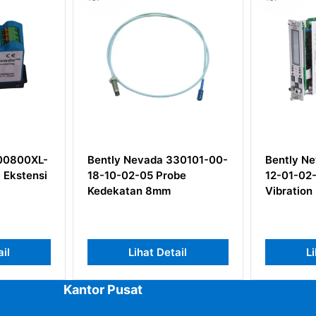
00800XL-
Bently Nevada 330101-00-
Bently N
 Ekstensi
18-10-02-05 Probe
12-01-02
Kedekatan 8mm
Vibration
ail
Lihat Detail
Li
Kantor Pusat