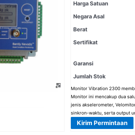
Harga Satuan
Negara Asal
Berat
Sertifikat
Garansi
Jumlah Stok
Monitor Vibration 2300 membe
Monitor ini mencakup dua salu
jenis akselerometer, Velomito
sinkron-waktu, serta output un
Kirim Permintaan