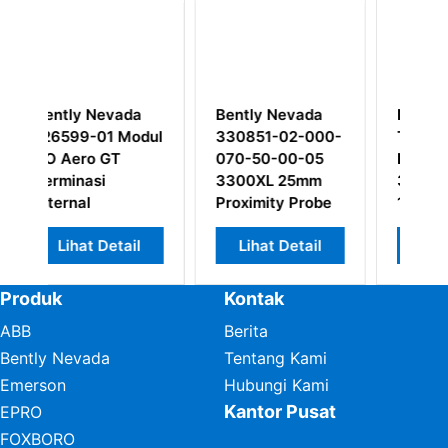
vada
Modul I/O
Bently Nevada
2-000-
Tekanan Silinder
330190-040-01-
0-05
Bently Nevada
00 Kabel
5mm
3500/77M
Ekstensi Rentang
Probe
143729-01
Suhu
Diperpanjang
etail
Lihat Detail
Lihat Detail
3300XL
Produk
Kontak
ABB
Berita
Bently Nevada
Tentang Kami
Emerson
Hubungi Kami
Kantor Pusat
EPRO
FOXBORO