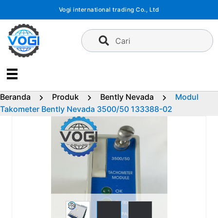
Langsung
Vogi international trading Co., Ltd
ke
konten
Cari
Beranda
Produk
Bently Nevada
Modul
Takometer Bently Nevada 3500/50 133388-02