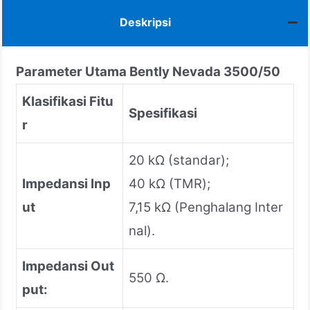
Deskripsi
Parameter Utama Bently Nevada 3500/50
Klasifikasi Fitu
Spesifikasi
r
20 kΩ (standar);
Impedansi Inp
40 kΩ (TMR);
ut
7,15 kΩ (Penghalang Inter
nal).
Impedansi Out
550 Ω.
put: