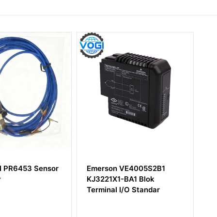
 VE4005S2B1
Modul Transisi Belakang
-BA1 Blok
EMERSON ATCA-7150
I/O Standar