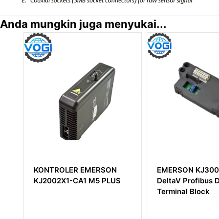
Anda mungkin juga menyukai...
EMERSON KJ3007X1-EA1
EMERSON PR642
DeltaV Profibus DP
Arus Eddy 8mm
Terminal Block