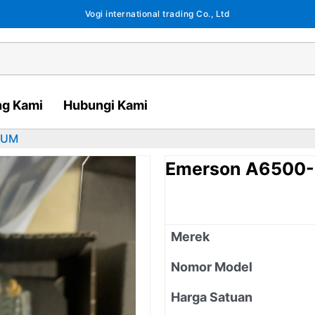
Vogi international trading Co., Ltd
ng Kami
Hubungi Kami
-UM
Emerson A6500
Merek
Nomor Model
Harga Satuan