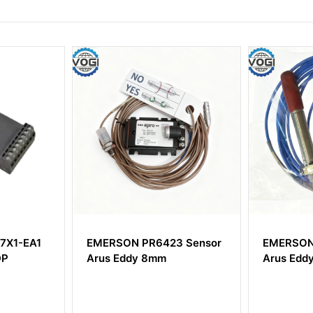
3 Sensor
EMERSON PR6453 Sensor
Emerson
Arus Eddy
KJ3221X1
Terminal 