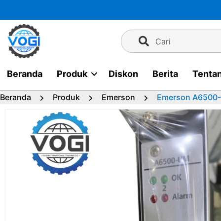
Langsung
ke
konten
Cari
Beranda
Produk
Diskon
Berita
Tenta
Beranda
Produk
Emerson
Emerson A6500