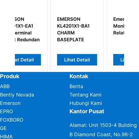
EMERSON
Emerson A6110
A1
KL4201X1-BA1
Monitor Getaran
al
CHARM
Relatif Poros
undan
BASEPLATE
ail
Lihat Detail
Lihat Detail
Produk
Kontak
ABB
Berita
Bently Nevada
Tentang Kami
Emerson
Hubungi Kami
Kantor Pusat
EPRO
FOXBORO
Alamat: Unit 1503-4 Building
GE
B Diamond Coast, No.96-2
HIMA