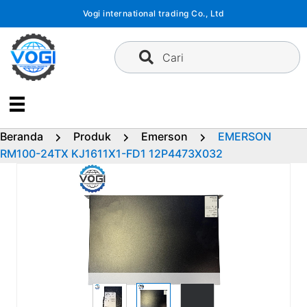
Langsung
Vogi international trading Co., Ltd
ke
konten
Cari
Beranda
Produk
Emerson
EMERSON
RM100-24TX KJ1611X1-FD1 12P4473X032