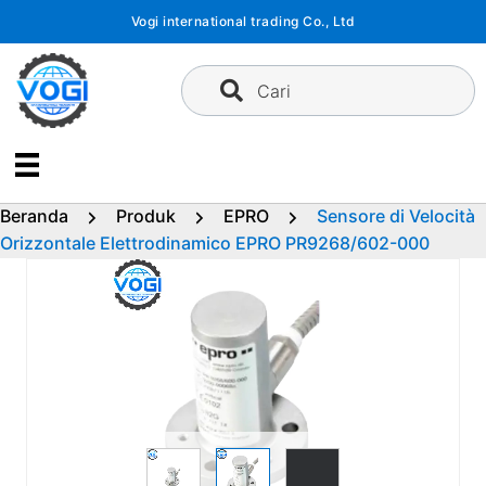
Langsung
Vogi international trading Co., Ltd
ke
konten
Cari
Beranda
Produk
EPRO
Sensore di Velocità
Orizzontale Elettrodinamico EPRO PR9268/602-000