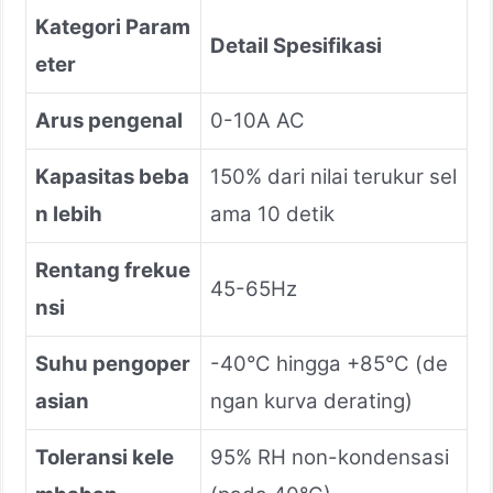
Kategori Param
Detail Spesifikasi
eter
Arus pengenal
0-10A AC
Kapasitas beba
150% dari nilai terukur sel
n lebih
ama 10 detik
Rentang frekue
45-65Hz
nsi
Suhu pengoper
-40°C hingga +85°C (de
asian
ngan kurva derating)
Toleransi kele
95% RH non-kondensasi