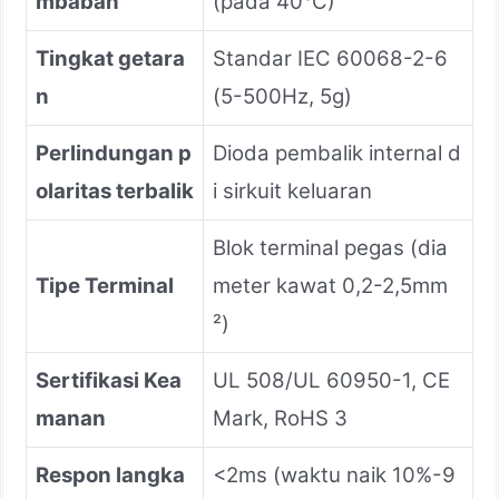
mbaban
(pada 40°C)
Tingkat getara
Standar IEC 60068-2-6
n
(5-500Hz, 5g)
Perlindungan p
Dioda pembalik internal d
olaritas terbalik
i sirkuit keluaran
Blok terminal pegas (dia
Tipe Terminal
meter kawat 0,2-2,5mm
²)
Sertifikasi Kea
UL 508/UL 60950-1, CE
manan
Mark, RoHS 3
Respon langka
<2ms (waktu naik 10%-9