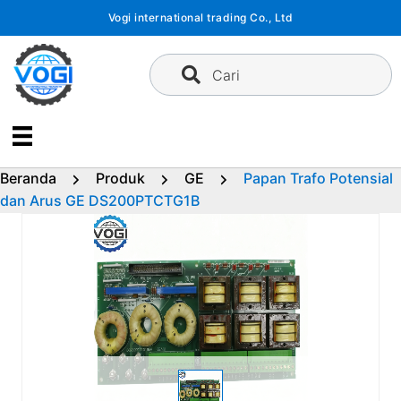
Langsung
Vogi international trading Co., Ltd
ke
konten
Cari
Beranda
Produk
GE
Papan Trafo Potensial
dan Arus GE DS200PTCTG1B