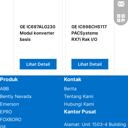
GE IC697ALG230
GE IC698CHS117
G
Modul konverter
PACSystems
I
basis
RX7i Rak I/O
I
Lihat Detail
Lihat Detail
Produk
Kontak
ABB
Berita
Bently Nevada
Tentang Kami
Emerson
Hubungi Kami
Kantor Pusat
EPRO
FOXBORO
Alamat: Unit 1503-4 Building
GE