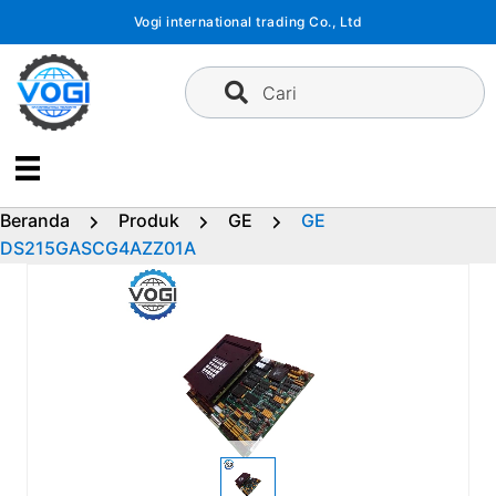
Langsung
Vogi international trading Co., Ltd
ke
konten
Cari
Beranda
Produk
GE
GE
DS215GASCG4AZZ01A