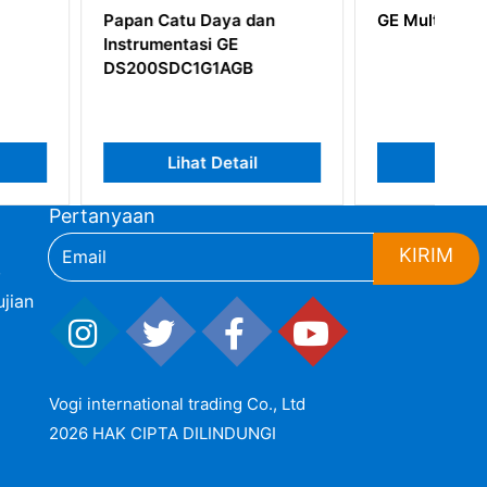
tu Daya dan
GE Multilin UR9EH
tasi GE
C1G1AGB
ihat Detail
Lihat Detail
Pertanyaan
KIRIM
,
jian
Vogi international trading Co., Ltd
2026 HAK CIPTA DILINDUNGI