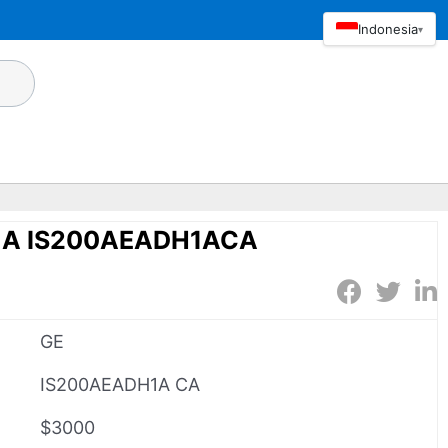
Indonesia
▾
1A IS200AEADH1ACA
GE
IS200AEADH1A CA
$3000