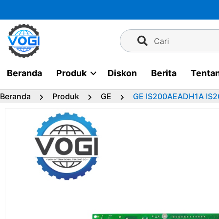
Langsung
ke
konten
Cari
Beranda
Produk
Diskon
Berita
Tenta
Beranda
Produk
GE
GE IS200AEADH1A IS