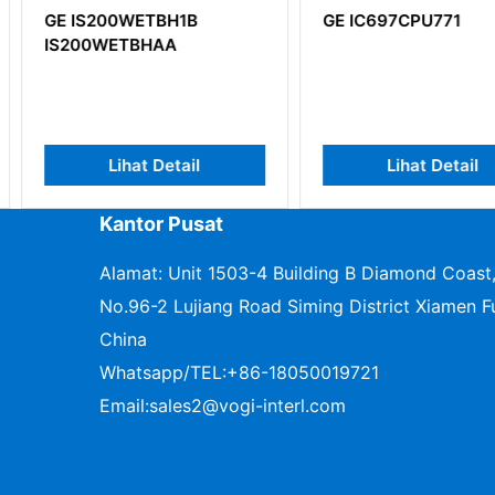
1B
GE IC697CPU771
Papan Ca
Instrumen
DS200SD
ail
Lihat Detail
L
Kantor Pusat
Alamat: Unit 1503-4 Building B Diamond Coast
No.96-2 Lujiang Road Siming District Xiamen Fu
China
Whatsapp/TEL:
+86-18050019721
Email:
sales2@vogi-interl.com