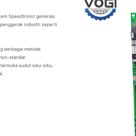
stem Speedtronic generasi
 penggerak industri seperti
g berbagai metode
non-standar.
ntarmuka sudut siku-siku,
l.