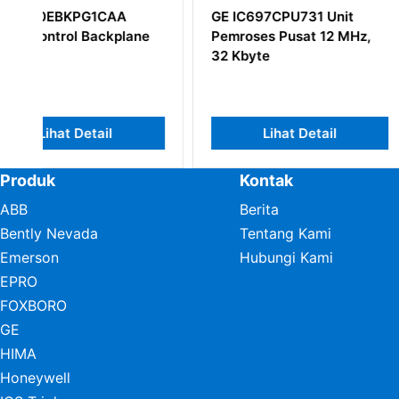
GE IC697CPU731 Unit
GE IS200WETBH
e
Pemroses Pusat 12 MHz,
IS200WETBHAA
32 Kbyte
Lihat Detail
Lihat Det
Produk
Kontak
ABB
Berita
Bently Nevada
Tentang Kami
Emerson
Hubungi Kami
EPRO
FOXBORO
GE
HIMA
Honeywell