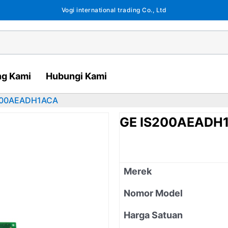
Vogi international trading Co., Ltd
ng Kami
Hubungi Kami
200AEADH1ACA
GE IS200AEADH
Merek
Nomor Model
Harga Satuan