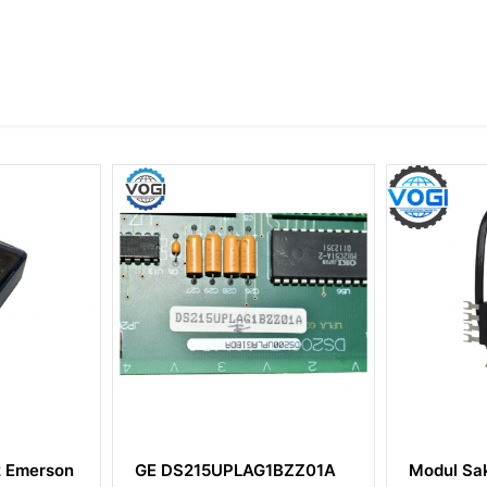
S215UPLAG1BZZ01A
Modul Sakelar Bus I/O GE