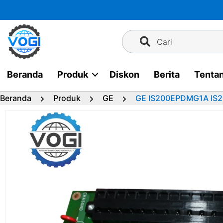
Langsung
ke
konten
Cari
Beranda
Produk
Diskon
Berita
Tenta
Beranda
Produk
GE
GE IS200EPDMG1A IS