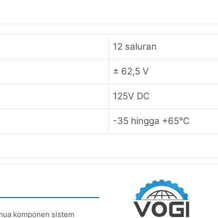
12 saluran
± 62,5 V
125V DC
-35 hingga +65°C
 semua komponen sistem