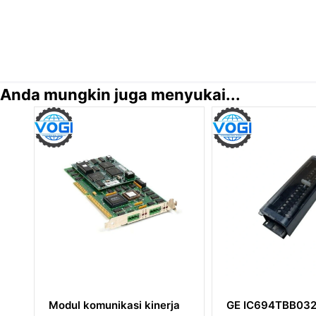
Anda mungkin juga menyukai...
kasi kinerja
GE IC694TBB032 Emerson
GE D