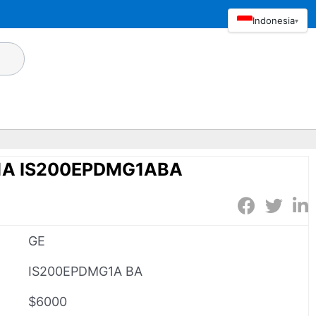
Indonesia
▾
1A IS200EPDMG1ABA
GE
IS200EPDMG1A BA
$6000