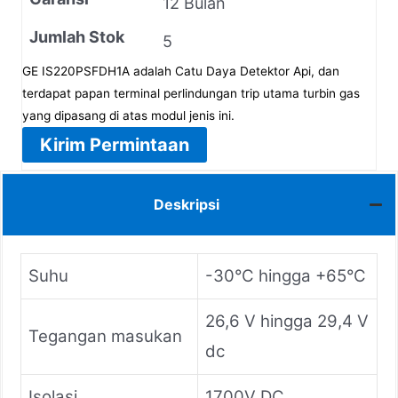
12 Bulan
Jumlah Stok
5
GE IS220PSFDH1A adalah Catu Daya Detektor Api, dan
terdapat papan terminal perlindungan trip utama turbin gas
yang dipasang di atas modul jenis ini.
Kirim Permintaan
Deskripsi
Suhu
-30°C hingga +65°C
26,6 V hingga 29,4 V
Tegangan masukan
dc
Isolasi
1700V DC