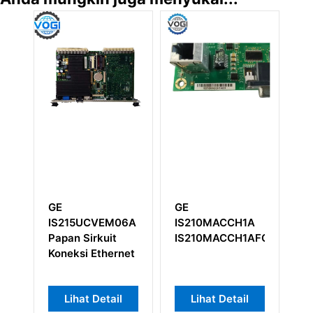
GE
GE
Pa
IS215UCVEM06A
IS210MACCH1A
Re
Papan Sirkuit
IS210MACCH1AFG
I
Koneksi Ethernet
VI
Lihat Detail
Lihat Detail