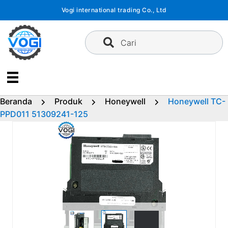
Langsung
Vogi international trading Co., Ltd
ke
konten
Cari
Beranda
Produk
Honeywell
Honeywell TC-
PPD011 51309241-125