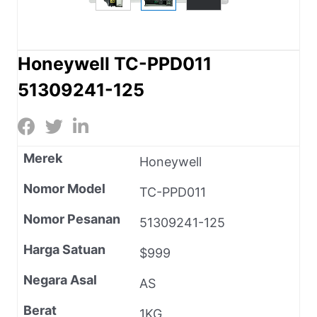
Honeywell TC-PPD011
51309241-125
Merek
Honeywell
Nomor Model
TC-PPD011
Nomor Pesanan
51309241-125
Harga Satuan
$999
Negara Asal
AS
Berat
1KG