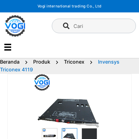
Langsung
Vogi international trading Co., Ltd
ke
konten
Cari
Beranda
Produk
Triconex
Invensys
Triconex 4119