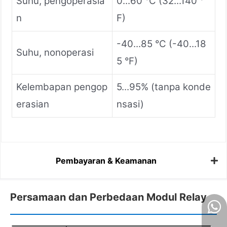
Suhu, pengoperasia
0...60 °C (32...140 °
n
F)
-40...85 °C (-40...18
Suhu, nonoperasi
5 °F)
Kelembapan pengop
5...95% (tanpa konde
erasian
nsasi)
Pembayaran & Keamanan
Persamaan dan Perbedaan Modul Relay