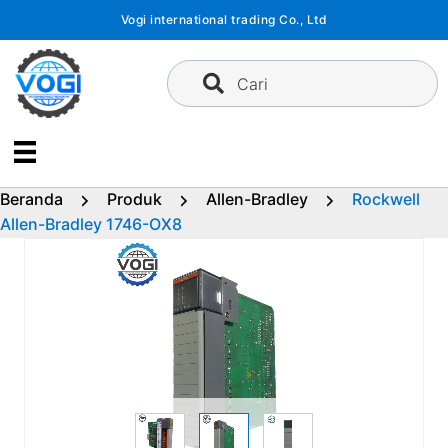
Langsung
Vogi international trading Co., Ltd
ke
konten
Cari
Beranda
Produk
Allen-Bradley
Rockwell
Allen-Bradley 1746-OX8