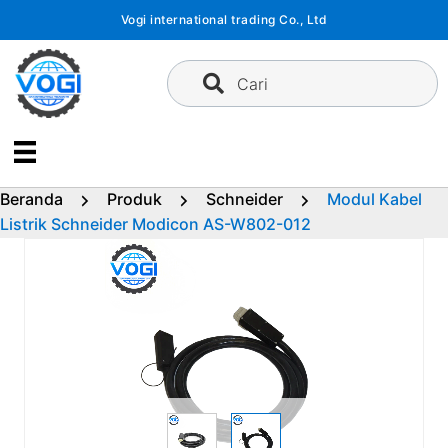
Langsung
Vogi international trading Co., Ltd
ke
konten
Cari
Beranda
Produk
Schneider
Modul Kabel
Listrik Schneider Modicon AS-W802-012