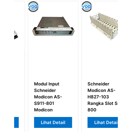
t
Schneider
Schneider
Modicon AS-
Modicon MC-
S-
H827-103
CSSA-025 Kabel
Rangka Slot Seri
Daya Servo
800
tail
Lihat Detail
Lihat Detail