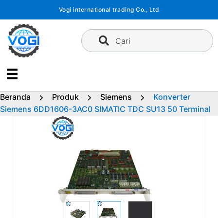
Langsung
Vogi international trading Co., Ltd
ke
konten
Cari
Beranda
Produk
Siemens
Konverter
Siemens 6DD1606-3AC0 SIMATIC TDC SU13 50 Terminal