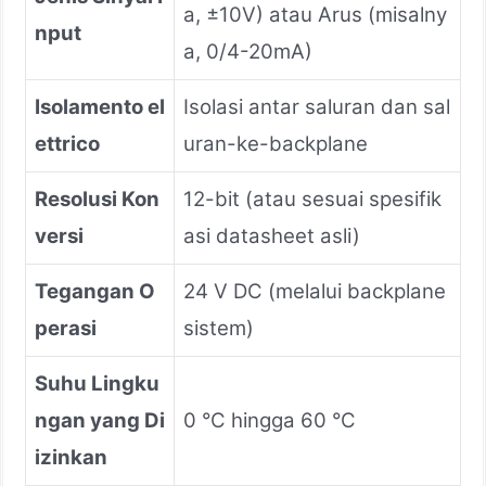
a, ±10V) atau Arus (misalny
nput
a, 0/4-20mA)
Isolamento el
Isolasi antar saluran dan sal
ettrico
uran-ke-backplane
Resolusi Kon
12-bit (atau sesuai spesifik
versi
asi datasheet asli)
Tegangan O
24 V DC (melalui backplane
perasi
sistem)
Suhu Lingku
ngan yang Di
0 °C hingga 60 °C
izinkan