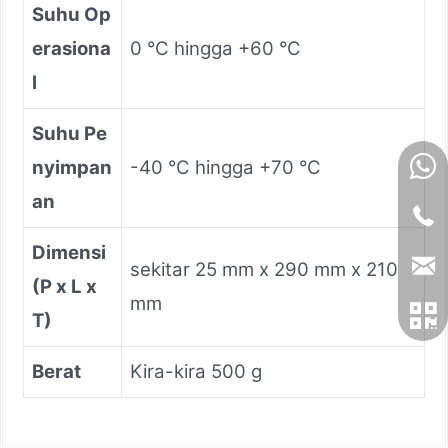
Suhu Op
erasiona
0 °C hingga +60 °C
l
Suhu Pe
nyimpan
-40 °C hingga +70 °C
an
Dimensi
sekitar 25 mm x 290 mm x 210
(P x L x
mm
T)
Berat
Kira-kira 500 g