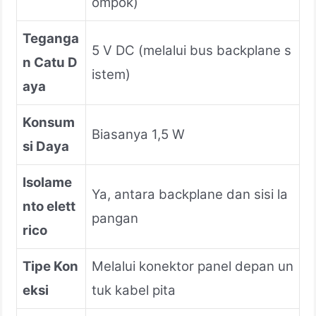
ompok)
Teganga
5 V DC (melalui bus backplane s
n Catu D
istem)
aya
Konsum
Biasanya 1,5 W
si Daya
Isolame
Ya, antara backplane dan sisi la
nto elett
pangan
rico
Tipe Kon
Melalui konektor panel depan un
eksi
tuk kabel pita