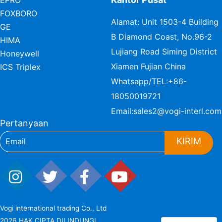
EPRO
FOXBORO
Alamat: Unit 1503-4 Building
GE
B Diamond Coast, No.96-2
HIMA
Lujiang Road Siming District
Honeywell
Xiamen Fujian China
ICS Triplex
Whatsapp/TEL:
+86-
18050019721
Email:
sales2@vogi-interl.com
Pertanyaan
KIRIM
Vogi international trading Co., Ltd
2026 HAK CIPTA DILINDUNGI