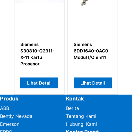
emens
Siemens
Siemens
0810-Q2311-
6DD1640-0AC0
QLCCM36AAN
1 Kartu
Modul I/O em11
Modul Kontrol
osesor
Kritis
Lihat Detail
Lihat Detail
Lihat Detail
Produk
Kontak
ABB
Berita
Bently Nevada
Tentang Kami
Emerson
Hubungi Kami
Kantor Pusat