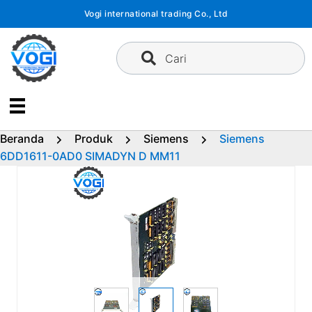
Langsung
Vogi international trading Co., Ltd
ke
konten
Cari
Beranda
Produk
Siemens
Siemens
6DD1611-0AD0 SIMADYN D MM11