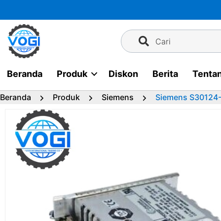
Langsung
ke
konten
Cari
Beranda
Produk
Diskon
Berita
Tenta
Beranda
Produk
Siemens
Siemens S30124-