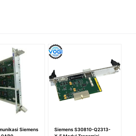
ns S30810-Q2313-
Siemens 6DD2920-0AD0