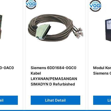
 6DD1684-0GC0
Modul Kontrol Kritis
Ko
Siemens QLCCM12AAN
6D
/PEMASANGAN
TD
D Refurbished
hat Detail
Lihat Detail