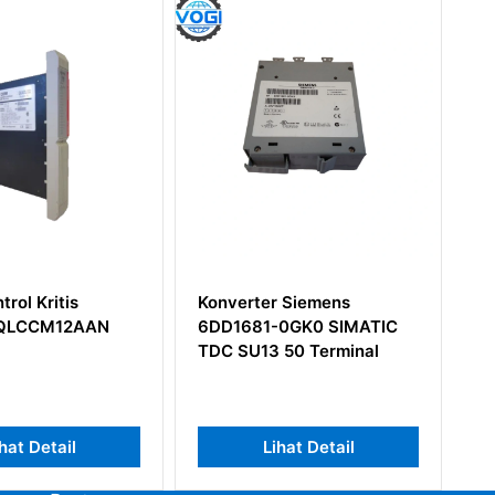
nverter Siemens
Konverter Siemens
D1681-0GK0 SIMATIC
6DD1606-3AC0 SIMATIC
C SU13 50 Terminal
TDC SU13 50 Terminal
Lihat Detail
Lihat Detail