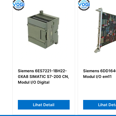
1-1BH22-
Siemens 6DD1640-0AC0
Siemens
-200 CN,
Modul I/O em11
Kabel
LAYANAN
SIMADYN 
il
Lihat Detail
Li