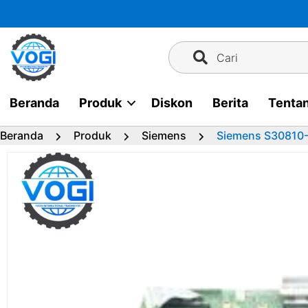
Langsung
ke
konten
Cari
Beranda
Produk
Diskon
Berita
Tenta
Beranda
Produk
Siemens
Siemens S30810-