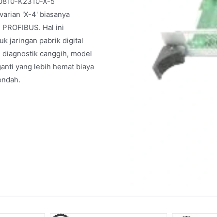
30810-K2310-X-5
arian 'X-4' biasanya
 PROFIBUS. Hal ini
 jaringan pabrik digital
 diagnostik canggih, model
anti yang lebih hemat biaya
endah.