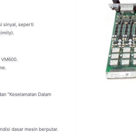
 sinyal, seperti
imity).
i VM600.
me.
" dan "Keselamatan Dalam
disi dasar mesin berputar.