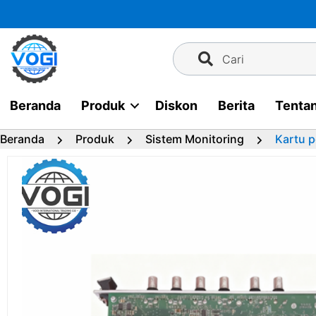
Langsung
ke
konten
Cari
Beranda
Produk
Diskon
Berita
Tenta
Beranda
Produk
Sistem Monitoring
Kartu 