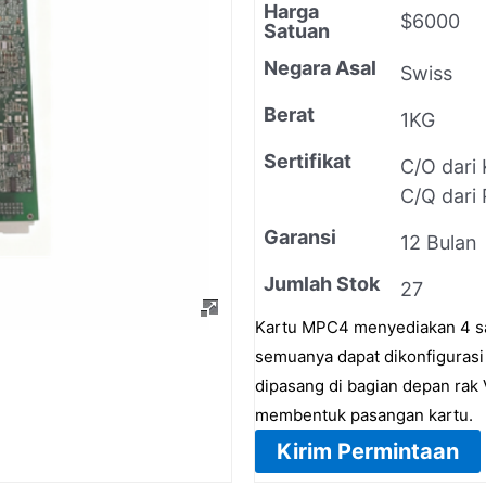
Harga
$6000
Satuan
Negara Asal
Swiss
Berat
1KG
Sertifikat
C/O dari
C/Q dari 
Garansi
12 Bulan
Jumlah Stok
27
Kartu MPC4 menyediakan 4 sal
semuanya dapat dikonfiguras
dipasang di bagian depan ra
membentuk pasangan kartu.
Kirim Permintaan