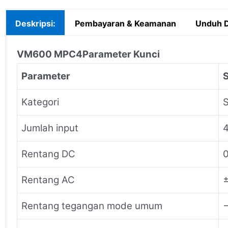
Deskripsi:
Pembayaran & Keamanan
Unduh D
VM600 MPC4
Parameter Kunci
Parameter
S
Kategori
Jumlah input
4
Rentang DC
0
Rentang AC
Rentang tegangan mode umum
−