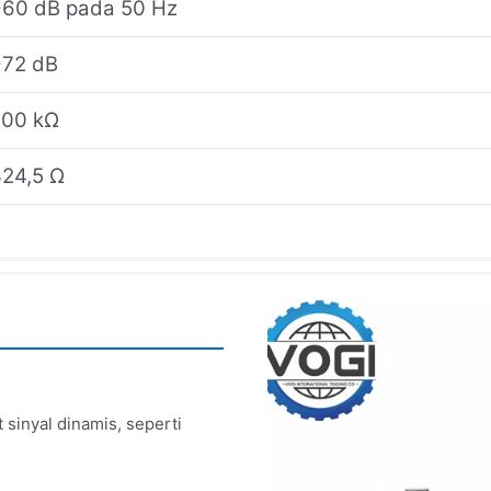
>60 dB pada 50 Hz
−72 dB
200 kΩ
24,5 Ω
sinyal dinamis, seperti