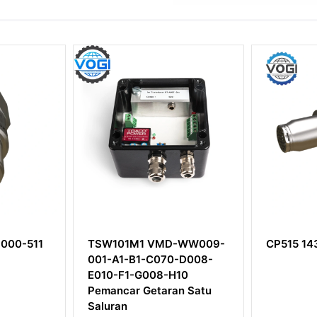
VMD-WW009-
CP515 143-515-000-111
CP21
C070-D008-
143-
08-H10
taran Satu