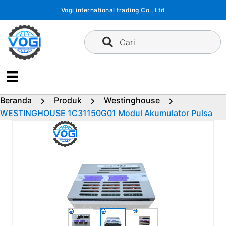
Langsung
Vogi international trading Co., Ltd
ke
konten
Cari
Beranda
Produk
Westinghouse
WESTINGHOUSE 1C31150G01 Modul Akumulator Pulsa