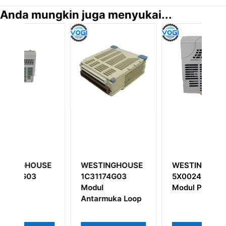
Anda mungkin juga menyukai...
SE
WESTINGHOUSE
WESTINGHOUSE
W
1C31174G03
5X00241G02
Modul
Modul Prosesor
O
Antarmuka Loop
C
C