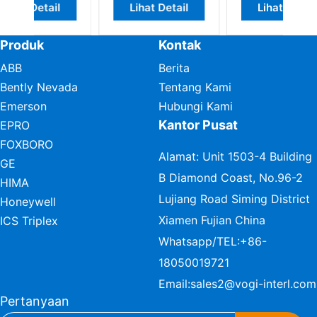
l
Lihat Detail
Lihat Detail
Produk
Kontak
ABB
Berita
Bently Nevada
Tentang Kami
Emerson
Hubungi Kami
Kantor Pusat
EPRO
FOXBORO
Alamat: Unit 1503-4 Building
GE
B Diamond Coast, No.96-2
HIMA
Lujiang Road Siming District
Honeywell
Xiamen Fujian China
ICS Triplex
Whatsapp/TEL:
+86-
18050019721
Email:
sales2@vogi-interl.com
Pertanyaan