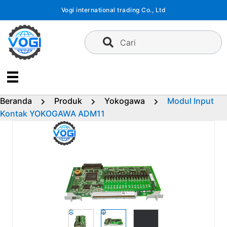
Langsung
Vogi international trading Co., Ltd
ke
konten
Cari
Beranda
Produk
Yokogawa
Modul Input
Kontak YOKOGAWA ADM11