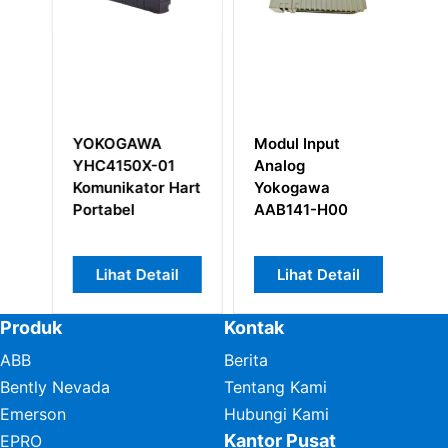
ya
YOKOGAWA
Modul Input
Ka
YHC4150X-01
Analog
T
Komunikator Hart
Yokogawa
Y
Portabel
AAB141-H00
E
Lihat Detail
Lihat Detail
Produk
Kontak
ABB
Berita
Bently Nevada
Tentang Kami
Emerson
Hubungi Kami
Kantor Pusat
EPRO