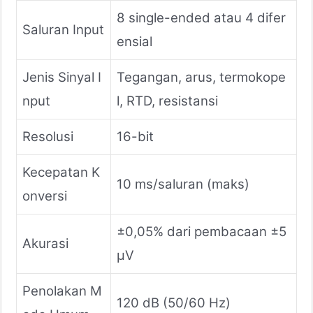
8 single-ended atau 4 difer
Saluran Input
ensial
Jenis Sinyal I
Tegangan, arus, termokope
nput
l, RTD, resistansi
Resolusi
16-bit
Kecepatan K
10 ms/saluran (maks)
onversi
±0,05% dari pembacaan ±5
Akurasi
μV
Penolakan M
120 dB (50/60 Hz)