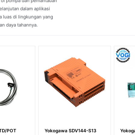
ntrol pompa dan pemantauan
elanjutan dalam aplikasi
 luas di lingkungan yang
an daya tahannya.
/POT
Yokogawa SDV144-S13
Yokogawa