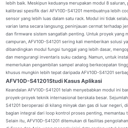
lebih baik. Meskipun keduanya merupakan modul 8 saluran, 
kalibrasi spesifik dari AFV10D-S41201 membuatnya lebih co
sensor yang lebih luas dalam satu rack. Modul ini tidak sel
varian lama secara langsung; peninjauan cermat terhadap je
dan firmware sistem sangatlah penting. Untuk proyek yang 
campuran, AFV10D-S41201 sering kali memberikan solusi ya
dibandingkan modul fungsi tunggal yang lebih dasar, mengo
dan mengurangi inventaris suku cadang. Namun, untuk insta
memerlukan pengambilan sampel analog berkecepatan tinggi
khusus mungkin lebih tepat daripada AFV10D-S41201 serba
AFV10D-S41201
Studi Kasus Aplikasi
Keandalan AFV10D-S41201 telah menyebabkan modul ini ba
proyek-proyek teknik internasional berskala besar. Sejuml
S41201 beroperasi di kilang minyak dan gas di luar negeri, d
bagian integral dari loop kontrol proses penting, memantau te
Selain itu, AFV10D-S41201 ditemukan di fasilitas pengolahan 