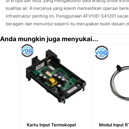
di Eropa dan Asia, yang mengakuisisi data analog untuk ko
kualitas air. Kinerjanya yang kokoh memastikan operasi berk
infrastruktur penting ini. Penggunaan AFV10D-S41201 secara
beragam dan menuntut seperti itu merupakan bukti desain d
Anda mungkin juga menyukai...
Kartu Input Termokopel
Modul Input RTD