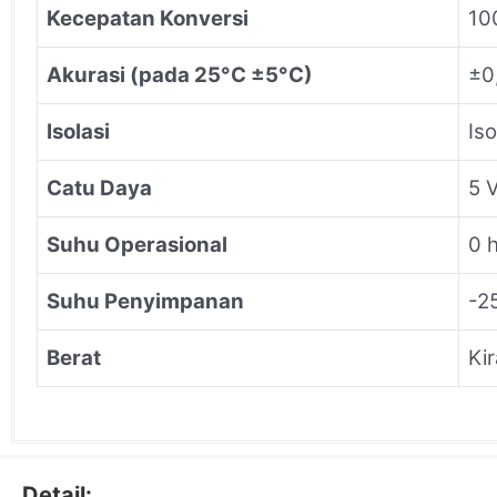
Kecepatan Konversi
10
Akurasi (pada 25°C ±5°C)
±0
Isolasi
Iso
Catu Daya
5 
Suhu Operasional
0 
Suhu Penyimpanan
-2
Berat
Kir
Detail: