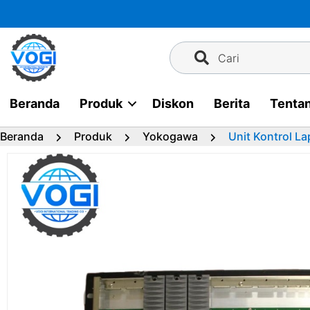
Langsung
ke
konten
Cari
Beranda
Produk
Diskon
Berita
Tenta
Beranda
Produk
Yokogawa
Unit Kontrol 