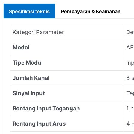
Spesifikasi teknis
Pembayaran & Keamanan
Kategori Parameter
Det
Model
AF
Tipe Modul
In
Jumlah Kanal
8 
Sinyal Input
Te
Rentang Input Tegangan
1 
Rentang Input Arus
4 