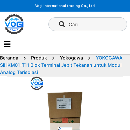
Langsung
Vogi international trading Co., Ltd
ke
konten
Cari
Beranda
Produk
Yokogawa
YOKOGAWA
SIHKM01-T11 Blok Terminal Jepit Tekanan untuk Modul
Analog Terisolasi