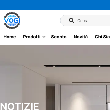
Vai
al
contenuto
Cerca
Home
Prodotti
Sconto
Novità
Chi Si
NOTIZIE