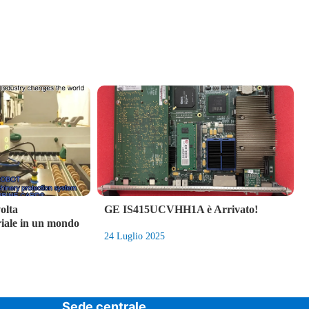
olta
GE IS415UCVHH1A è Arrivato!
riale in un mondo
24 Luglio 2025
Sede centrale