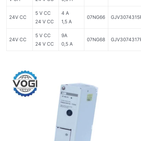
5 V CC
4 A
24V CC
07NG66
GJV3074315
24 V CC
1,5 A
5 V CC
9A
24V CC
07NG68
GJV3074317
24 V CC
0,5 A