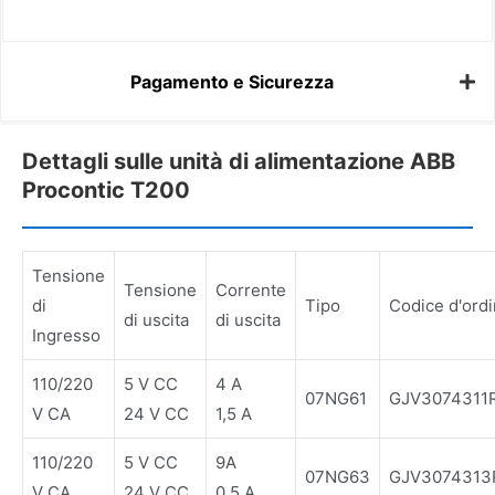
Pagamento e Sicurezza
Dettagli sulle unità di alimentazione ABB
Procontic T200
Tensione
Tensione
Corrente
di
Tipo
Codice d'ord
di uscita
di uscita
Ingresso
110/220
5 V CC
4 A
07NG61
GJV3074311
V CA
24 V CC
1,5 A
110/220
5 V CC
9A
07NG63
GJV3074313
V CA
24 V CC
0,5 A