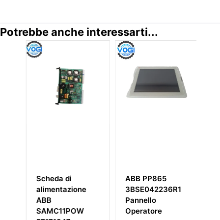
Potrebbe anche interessarti...
Scheda di
ABB PP865
A
alimentazione
3BSE042236R1
5
ABB
Pannello
S
SAMC11POW
Operatore
In