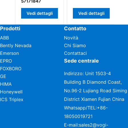
57171847
An
Vedi dettagli
Vedi dettagli
Prodotti
Contatto
ABB
Novità
Bently Nevada
Chi Siamo
Emerson
Contattaci
Sede centrale
EPRO
FOXBORO
Indirizzo: Unit 1503-4
GE
Building B Diamond Coast,
HIMA
No.96-2 Lujiang Road Siming
Honeywell
District Xiamen Fujian China
ICS Triplex
Whatsapp/TEL:
+86-
18050019721
E-mail:
sales2@vogi-