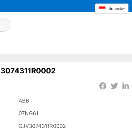
Indonesia
▾
V3074311R0002
ABB
07NG61
GJV3074311R0002