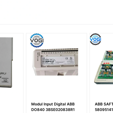
ital ABB
ABB SAFT171PAC
ABB TU
0838R1
58095141 Papan Penguat
3BSE02