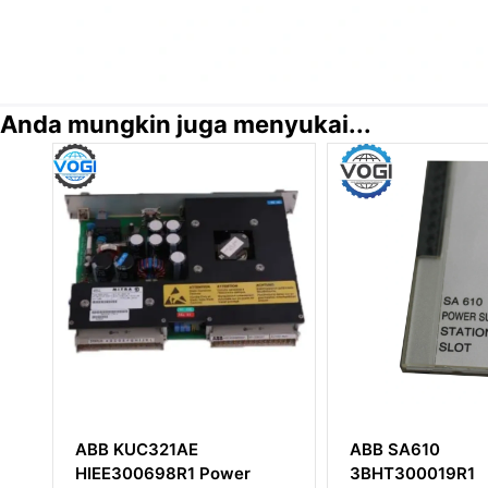
Anda mungkin juga menyukai...
ABB SA610
Modul Input Dig
3BHT300019R1
DO840 3BSE02