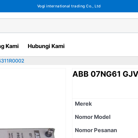
Vogi international trading Co., Ltd
ng Kami
Hubungi Kami
4311R0002
ABB 07NG61 GJ
Merek
Nomor Model
Nomor Pesanan