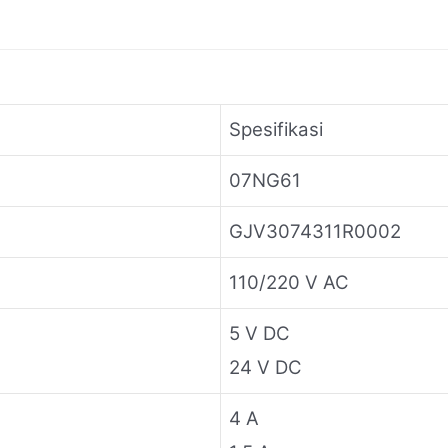
Spesifikasi
07NG61
GJV3074311R0002
110/220 V AC
5 V DC
24 V DC
4 A