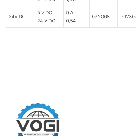
5 V DC
9 A
24V DC
07NG68
GJV30
24 V DC
0,5A