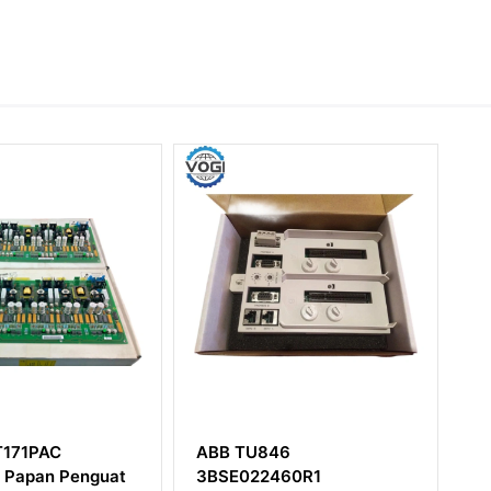
846
ABB Bailey SPDSO14
2460R1
Modul DO