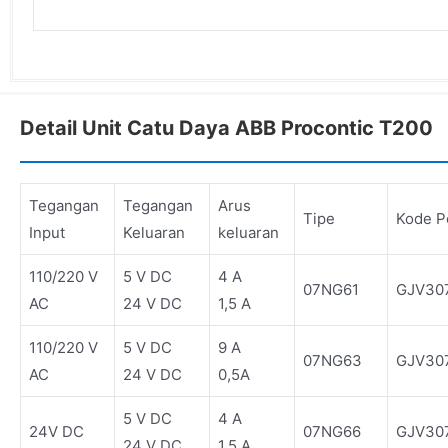
Detail Unit Catu Daya ABB Procontic T200
Tegangan
Tegangan
Arus
Tipe
Kode 
Input
Keluaran
keluaran
110/220 V
5 V DC
4 A
07NG61
GJV30
AC
24 V DC
1,5 A
110/220 V
5 V DC
9 A
07NG63
GJV30
AC
24 V DC
0,5A
5 V DC
4 A
24V DC
07NG66
GJV30
24 V DC
1,5 A