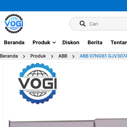
Langsung
ke
konten
Cari
Beranda
Produk
Diskon
Berita
Tenta
Beranda
Produk
ABB
ABB 07NG61 GJV307