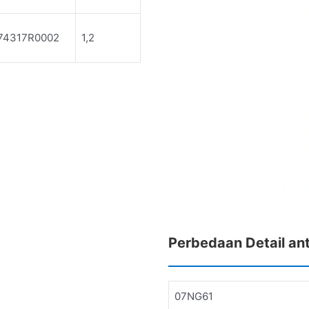
74317R0002
1,2
Perbedaan Detail a
07NG61