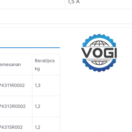
1,5 A
Berat/pcs
Pemesanan
kg
74311R0002
1,3
74313R0002
1,2
74315R002
1,2