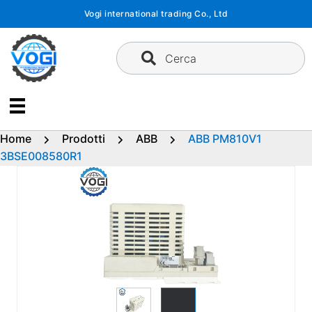
Vai
Vogi international trading Co., Ltd
al
contenuto
Cerca
Home
Prodotti
ABB
ABB PM810V1
3BSE008580R1