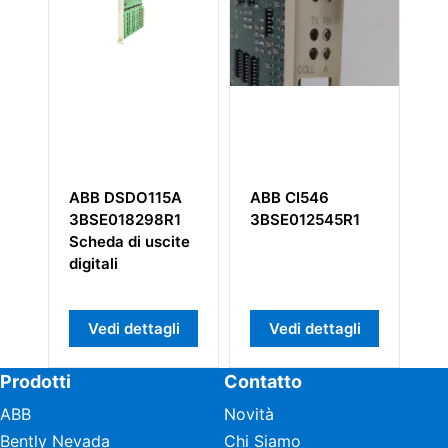
ABB DSDO115A
ABB CI546
ABB R
3BSE018298R1
3BSE012545R1
6437
Scheda di uscite
5521
digitali
Vedi dettagli
Vedi dettagli
Ved
Prodotti
Contatto
ABB
Novità
Bently Nevada
Chi Siamo