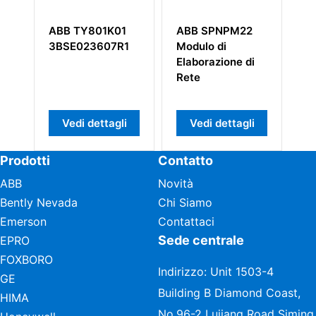
ABB TY801K01
ABB SPNPM22
Mo
3BSE023607R1
Modulo di
an
Elaborazione di
A
Rete
3
Vedi dettagli
Vedi dettagli
Prodotti
Contatto
ABB
Novità
Bently Nevada
Chi Siamo
Emerson
Contattaci
Sede centrale
EPRO
FOXBORO
Indirizzo: Unit 1503-4
GE
Building B Diamond Coast,
HIMA
No.96-2 Lujiang Road Siming