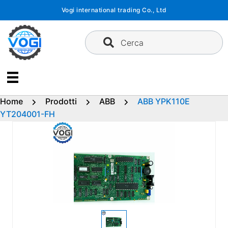
Vai
Vogi international trading Co., Ltd
al
contenuto
Cerca
Home
Prodotti
ABB
ABB YPK110E
YT204001-FH