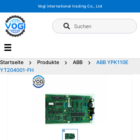
Zum
Vogi international trading Co., Ltd
Inhalt
springen
Suchen
Startseite
Produkte
ABB
ABB YPK110E
YT204001-FH