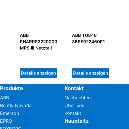
ABB
ABB TU846
A
PHARPS32200000
3BSE022460R1
3
MPS III Netzteil
Ec
Be
Details anzeigen
Details anzeigen
D
Produkte
Kontakt
ABB
Nachrichten
Bently Nevada
Über uns
Emerson
Kontakt
Hauptsitz
EPRO
FOXBORO