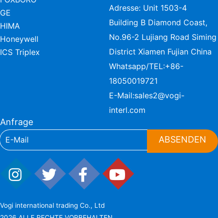
Adresse: Unit 1503-4
GE
Building B Diamond Coast,
HIMA
No.96-2 Lujiang Road Siming
Honeywell
District Xiamen Fujian China
ICS Triplex
Whatsapp/TEL:
+86-
18050019721
E-Mail:
sales2@vogi-
interl.com
Anfrage
ABSENDEN
Vogi international trading Co., Ltd
2026 ALLE RECHTE VORBEHALTEN