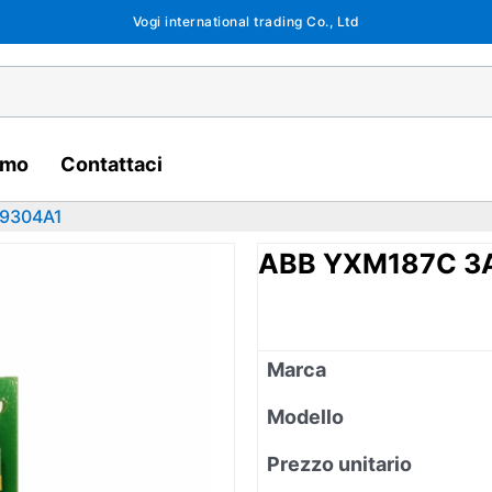
Vogi international trading Co., Ltd
amo
Contattaci
9304A1
ABB YXM187C 3
Marca
Modello
Prezzo unitario