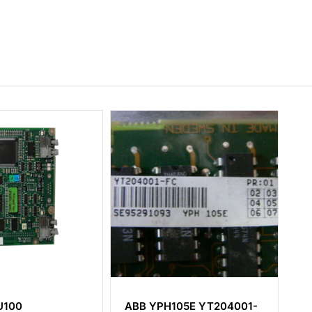
U100
ABB YPH105E YT204001-
A