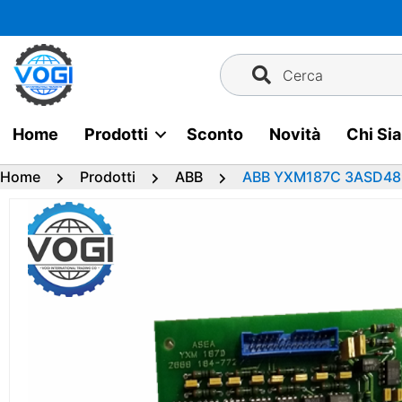
Vai
al
contenuto
Cerca
Home
Prodotti
Sconto
Novità
Chi Si
Home
Prodotti
ABB
ABB YXM187C 3ASD48