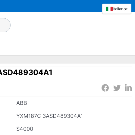
Italiano
▾
ASD489304A1
ABB
YXM187C 3ASD489304A1
$4000