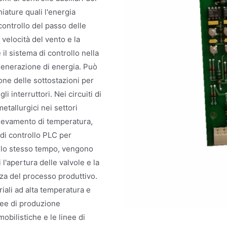
iature quali l'energia
controllo del passo delle
 velocità del vento e la
l sistema di controllo nella
 generazione di energia. Può
ione delle sottostazioni per
i interruttori. Nei circuiti di
metallurgici nei settori
rilevamento di temperatura,
 di controllo PLC per
 Allo stesso tempo, vengono
l'apertura delle valvole e la
zza del processo produttivo.
triali ad alta temperatura e
nee di produzione
obilistiche e le linee di