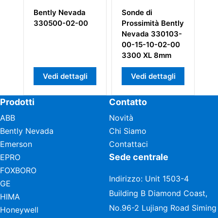
Bently Nevada
Sonde di
Be
330500-02-00
Prossimità Bently
1
Nevada 330103-
Mo
00-15-10-02-00
M
3300 XL 8mm
Vedi dettagli
Vedi dettagli
Prodotti
Contatto
ABB
Novità
Bently Nevada
Chi Siamo
Emerson
Contattaci
Sede centrale
EPRO
FOXBORO
Indirizzo: Unit 1503-4
GE
Building B Diamond Coast,
HIMA
No.96-2 Lujiang Road Siming
Honeywell