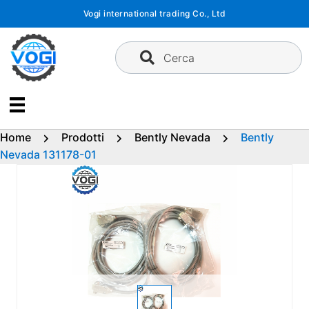
Vai
Vogi international trading Co., Ltd
al
contenuto
Cerca
Home
Prodotti
Bently Nevada
Bently
Nevada 131178-01